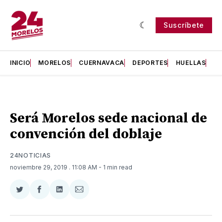
Suscríbete
INICIO
MORELOS
CUERNAVACA
DEPORTES
HUELLAS
H
Será Morelos sede nacional de
convención del doblaje
24NOTICIAS
noviembre 29, 2019
. 11:08 AM
- 1 min read
Compartir
Compartir
Compartir
Compartir
en
en
en
via
Twitter
Facebook
LinkedIn
Email