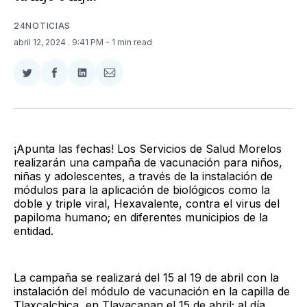
24NOTICIAS
abril 12, 2024
. 9:41 PM
- 1 min read
Compartir
Compartir
Compartir
Compartir
en
en
en
via
Twitter
Facebook
LinkedIn
Email
¡Apunta las fechas! Los Servicios de Salud Morelos
realizarán una campaña de vacunación para niños,
niñas y adolescentes, a través de la instalación de
módulos para la aplicación de biológicos como la
doble y triple viral, Hexavalente, contra el virus del
papiloma humano; en diferentes municipios de la
entidad.
La campaña se realizará del 15 al 19 de abril con la
instalación del módulo de vacunación en la capilla de
Tlaxcalchica, en Tlayacapan el 15 de abril; al día