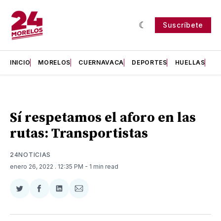
Suscríbete
INICIO
MORELOS
CUERNAVACA
DEPORTES
HUELLAS
H
Sí respetamos el aforo en las
rutas: Transportistas
24NOTICIAS
enero 26, 2022
. 12:35 PM
- 1 min read
Compartir
Compartir
Compartir
Compartir
en
en
en
via
Twitter
Facebook
LinkedIn
Email