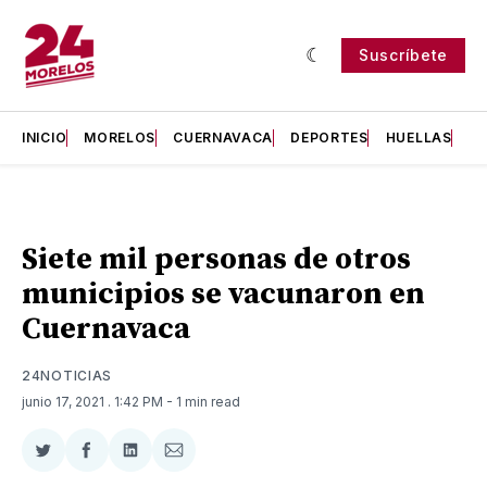
Suscríbete
INICIO
MORELOS
CUERNAVACA
DEPORTES
HUELLAS
H
Siete mil personas de otros
municipios se vacunaron en
Cuernavaca
24NOTICIAS
junio 17, 2021
. 1:42 PM
- 1 min read
Compartir
Compartir
Compartir
Compartir
en
en
en
via