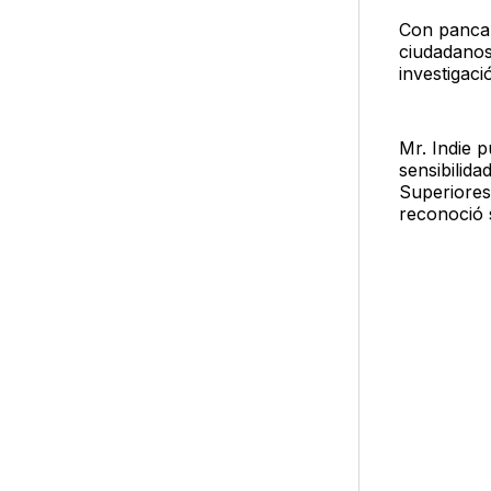
Con pancar
ciudadanos
investigaci
Mr. Indie 
sensibilid
Superiores
reconoció 