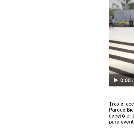
0:00
/
Tras el ac
Parque Bice
generó crí
para event