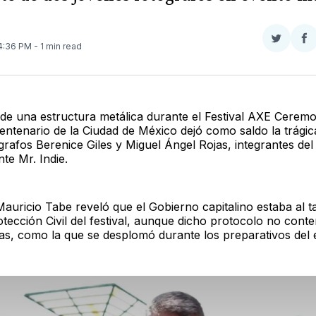
Compar
Co
 4:36 PM
- 1 min read
en
e
Twitter
F
 de una estructura metálica durante el Festival AXE Ceremo
entenario de la Ciudad de México dejó como saldo la trági
grafos Berenice Giles y Miguel Ángel Rojas, integrantes de
te Mr. Indie.
Mauricio Tabe reveló que el Gobierno capitalino estaba al t
otección Civil del festival, aunque dicho protocolo no cont
as, como la que se desplomó durante los preparativos del 