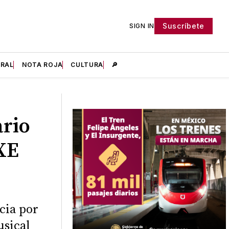
Suscríbete
SIGN IN
IRAL
NOTA ROJA
CULTURA
🔎
rio
AXE
cia por
usical