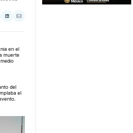
tir
mpartir
Compartir
Compartir
n
en
via
acebook
LinkedIn
Email
nia en el
ca muerte
l medio
anto del
emplaba el
evento.