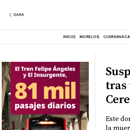
DARK
INICIO
MORELOS
CUERNAVAC
Susp
tras
Cer
Este do
la muer