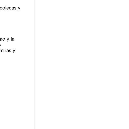
colegas y
mo y la
s
ilias y