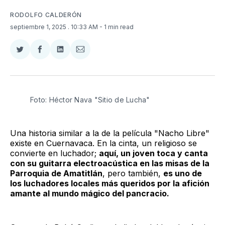
RODOLFO CALDERÓN
septiembre 1, 2025
. 10:33 AM
- 1 min read
Compartir
Compartir
Compartir
Compartir
en
en
en
via
Twitter
Facebook
LinkedIn
Email
Foto: Héctor Nava "Sitio de Lucha" 
Una historia similar a la de la película "Nacho Libre"
existe en Cuernavaca. En la cinta, un religioso se
convierte en luchador;
aquí, un joven toca y canta
con su guitarra electroacústica en las misas de la
Parroquia de Amatitlán
, pero también,
es uno de
los luchadores locales más queridos por la afición
amante al mundo mágico del pancracio.