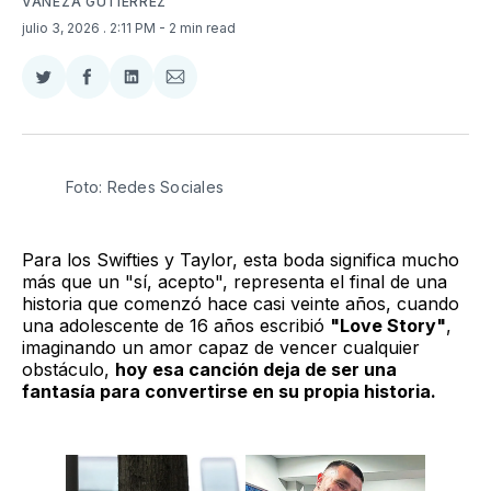
VANEZA GUTIÉRREZ
julio 3, 2026
. 2:11 PM
- 2 min read
Compartir
Compartir
Compartir
Compartir
en
en
en
via
Twitter
Facebook
LinkedIn
Email
Foto: Redes Sociales
Para los Swifties y Taylor, esta boda significa mucho
más que un "sí, acepto", representa el final de una
historia que comenzó hace casi veinte años, cuando
una adolescente de 16 años escribió
"Love Story"
,
imaginando un amor capaz de vencer cualquier
obstáculo,
hoy esa canción deja de ser una
fantasía para convertirse en su propia historia.