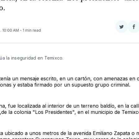
o.
Compar
Co
3
. 10:00 AM
- 1 min read
en
e
Twitter
F
úa la inseguridad en Temixco.
 tenía un mensaje escrito, en un cartón, con amenazas en 
sonas y estaba firmado por un supuesto grupo criminal.
a, fue localizada al interior de un terreno baldío, en la ca
,de la colonia "Los Presidentes", en el municipio de Temixc
sta ubicado a unos metros de la avenida Emiliano Zapata o 