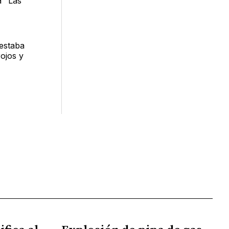
a "Las
 estaba
rojos y