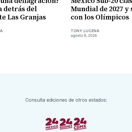
 una deflagración?
México Sub-20 clasi
a detrás del
Mundial de 2027 y
te Las Granjas
con los Olímpicos
NA
TONY LUCENA
6
agosto 6, 2026
Consulta ediciones de otros estados: