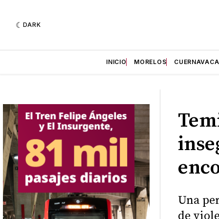
DARK
INICIO
MORELOS
CUERNAVAC
Temi
inse
enco
Una per
de viol