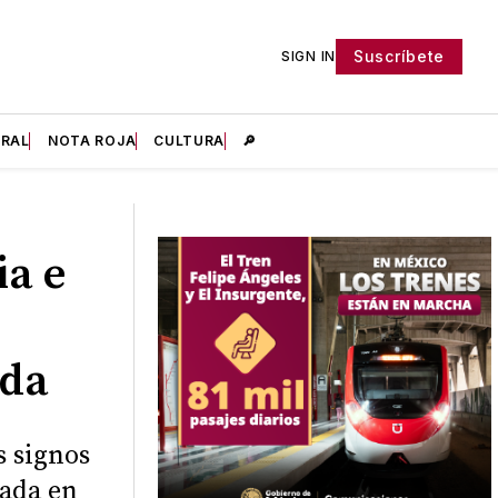
Suscríbete
SIGN IN
IRAL
NOTA ROJA
CULTURA
🔎
ia e
ida
s signos
cada en