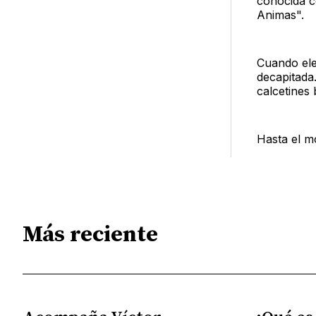
conocida c
Animas".
Cuando ele
decapitada.
calcetines 
Hasta el m
Más reciente