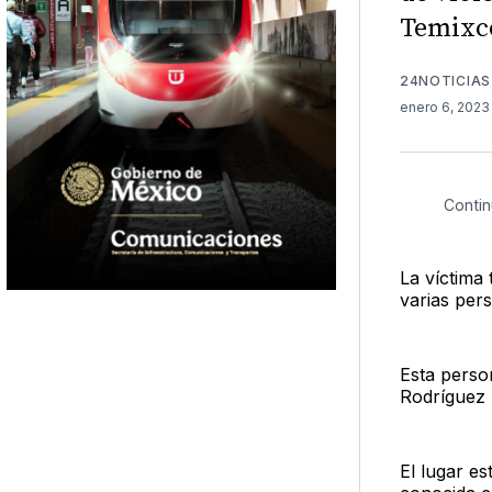
Temixc
24NOTICIAS
enero 6, 202
Contin
La víctima
varias per
Esta person
Rodríguez 
El lugar e