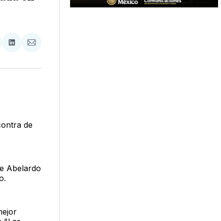
tir
mpartir
Compartir
Compartir
n
en
via
acebook
LinkedIn
Email
contra de
lle Abelardo
o.
mejor