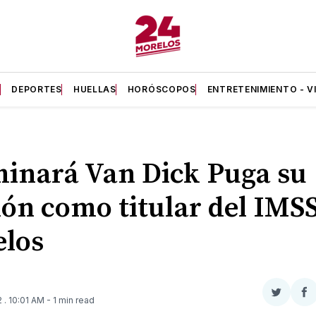
A
DEPORTES
HUELLAS
HORÓSCOPOS
ENTRETENIMIENTO - V
inará Van Dick Puga su
ión como titular del IMS
los
Compar
Co
2
. 10:01 AM
- 1 min read
en
e