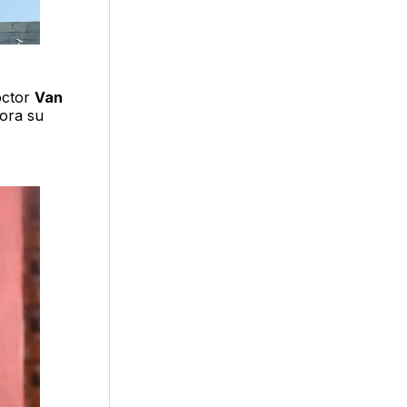
octor
Van
hora su