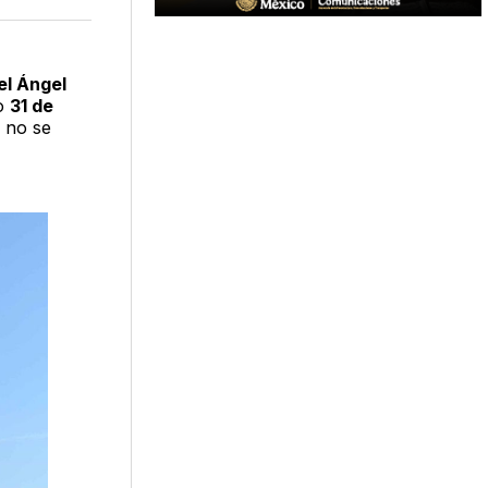
acebook
LinkedIn
Email
el Ángel
mo
31 de
o no se