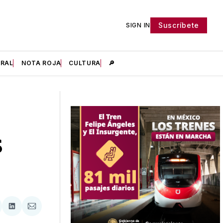
Suscríbete
SIGN IN
IRAL
NOTA ROJA
CULTURA
🔎
S
tir
mpartir
Compartir
Compartir
n
en
via