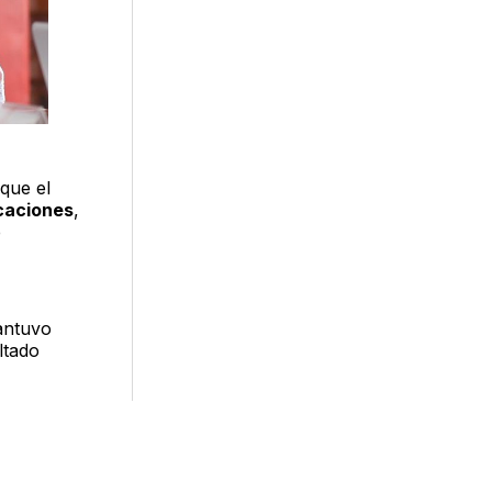
 que el
caciones
,
e
antuvo
ltado