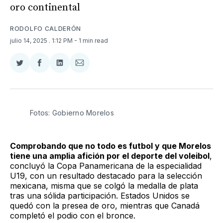
oro continental
RODOLFO CALDERÓN
julio 14, 2025
. 1:12 PM
- 1 min read
Compartir
Compartir
Compartir
Compartir
en
en
en
via
Twitter
Facebook
LinkedIn
Email
Fotos: Gobierno Morelos 
Comprobando que no todo es futbol y que Morelos
tiene una amplia afición por el deporte del voleibol
,
concluyó la Copa Panamericana de la especialidad
U19, con un resultado destacado para la selección
mexicana, misma que se colgó la medalla de plata
tras una sólida participación. Estados Unidos se
quedó con la presea de oro, mientras que Canadá
completó el podio con el bronce.