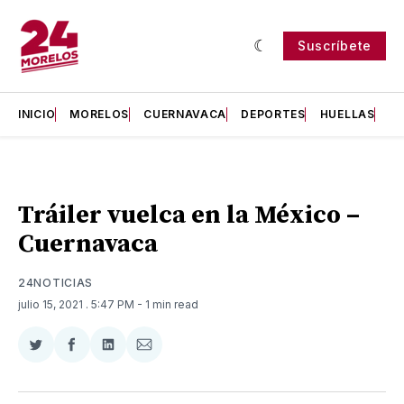
Suscríbete
INICIO
MORELOS
CUERNAVACA
DEPORTES
HUELLAS
H
Tráiler vuelca en la México –
Cuernavaca
24NOTICIAS
julio 15, 2021
. 5:47 PM
- 1 min read
Compartir
Compartir
Compartir
Compartir
en
en
en
via
Twitter
Facebook
LinkedIn
Email