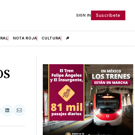
Suscríbete
SIGN IN
IRAL
NOTA ROJA
CULTURA
🔎
OS
tir
mpartir
Compartir
Compartir
n
en
via
acebook
LinkedIn
Email