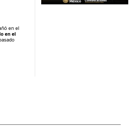
ñó en el
o en el
 pasado