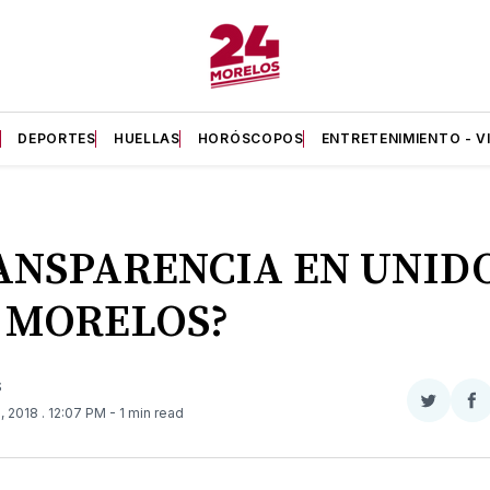
A
DEPORTES
HUELLAS
HORÓSCOPOS
ENTRETENIMIENTO - V
ANSPARENCIA EN UNID
 MORELOS?
S
Compar
Co
, 2018
. 12:07 PM
- 1 min read
en
e
Twitter
F