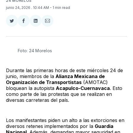
24 MORELOS
junio 24, 2026
. 10:44 AM
- 1 min read
Compartir
Compartir
Compartir
Compartir
en
en
en
via
Twitter
Facebook
LinkedIn
Email
Foto: 24 Morelos 
Durante las primeras horas de este miércoles 24 de
junio, miembros de la
Alianza Mexicana de
Organización de Transportistas
(AMOTAC)
bloquean la autopista
Acapulco-Cuernavaca
. Esto
como parte de las protestas que se realizan en
diversas carreteras del país.
Los manifestantes piden un alto a las extorciones en
diversos retenes implementados por la
Guardia
Nacional
. Además, demandan mayor seguridad en