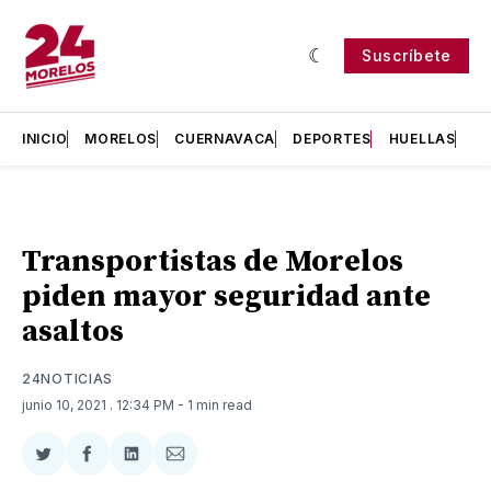
Suscríbete
INICIO
MORELOS
CUERNAVACA
DEPORTES
HUELLAS
H
Transportistas de Morelos
piden mayor seguridad ante
asaltos
24NOTICIAS
junio 10, 2021
. 12:34 PM
- 1 min read
Compartir
Compartir
Compartir
Compartir
en
en
en
via