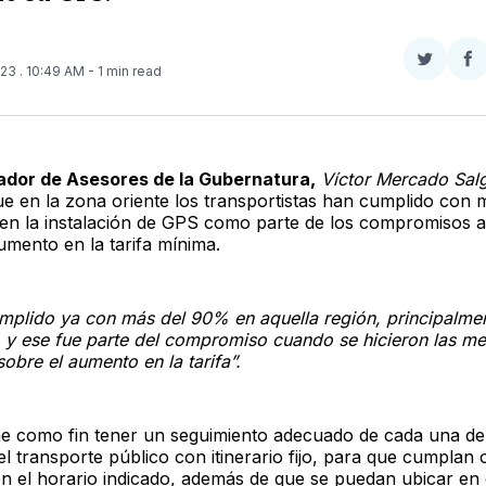
Compar
Co
023
. 10:49 AM
- 1 min read
en
e
Twitter
F
ador de Asesores de la Gubernatura,
Víctor Mercado Sal
e en la zona oriente los transportistas han cumplido con 
 en la instalación de GPS como parte de los compromisos a
umento en la tarifa mínima.
mplido ya con más del 90% en aquella región, principalme
, y ese fue parte del compromiso cuando se hicieron las m
sobre el aumento en la tarifa”.
ne como fin tener un seguimiento adecuado de cada una de
l transporte público con itinerario fijo, para que cumplan
en el horario indicado, además de que se puedan ubicar en