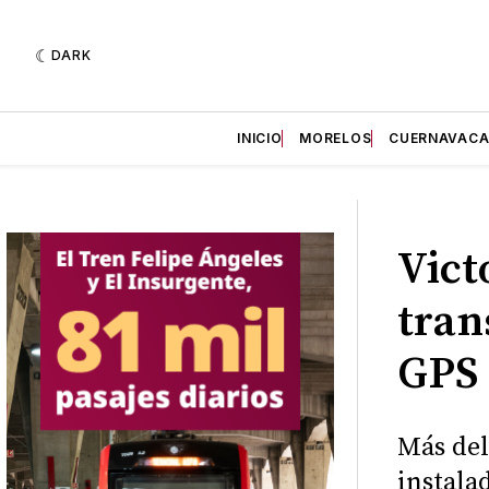
DARK
INICIO
MORELOS
CUERNAVAC
Vict
tran
GPS
Más del
instala