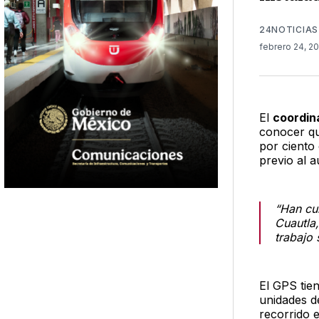
24NOTICIAS
febrero 24, 2
El
coordin
conocer qu
por ciento
previo al a
“Han cu
Cuautla
trabajo 
El GPS tie
unidades de
recorrido 