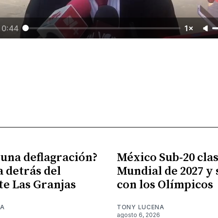
0:44
1×
 una deflagración?
México Sub-20 clasi
a detrás del
Mundial de 2027 y
te Las Granjas
con los Olímpicos
NA
TONY LUCENA
6
agosto 6, 2026