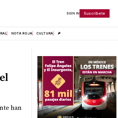
Suscríbete
SIGN IN
IRAL
NOTA ROJA
CULTURA
🔎
el
ente han