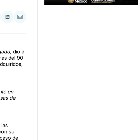
tir
mpartir
Compartir
Compartir
n
en
via
acebook
LinkedIn
Email
gado
, dio a
más del 90
dquiridos,
nte en
esas de
 las
 con su
 caso de