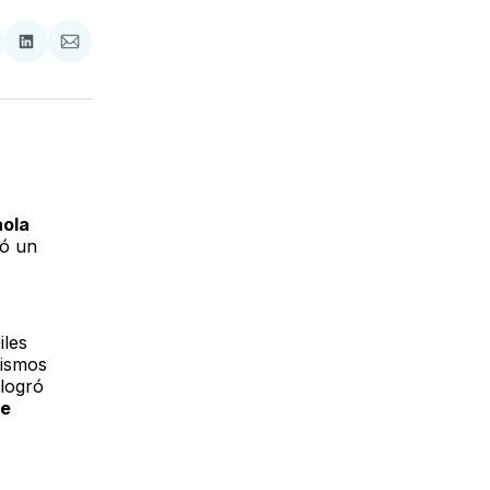
tir
mpartir
Compartir
Compartir
n
en
via
acebook
LinkedIn
Email
aola
ió un
iles
nismos
 logró
de