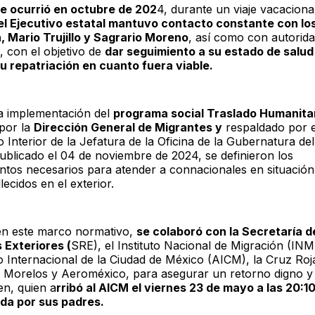
te ocurrió en octubre de 202
4, durante un viaje vacaciona
el Ejecutivo estatal mantuvo contacto constante con lo
n, Mario Trujillo y Sagrario Moreno
, así como con autorid
, con el objetivo de
dar seguimiento a su estado de salud
u repatriación en cuanto fuera viable.
la implementación del
programa social Traslado Humanitar
por la
Dirección General de Migrantes y
respaldado por e
Interior de la Jefatura de la Oficina de la Gubernatura de
ublicado el 04 de noviembre de 2024, se definieron los
ntos necesarios para atender a connacionales en situació
llecidos en el exterior.
en este marco normativo,
se colaboró con la Secretaría d
 Exteriores (
SRE), el Instituto Nacional de Migración (INM)
 Internacional de la Ciudad de México (AICM), la Cruz Ro
 Morelos y Aeroméxico, para asegurar un retorno digno y
en, quien a
rribó al AICM el viernes 23 de mayo a las 20:1
a por sus padres.