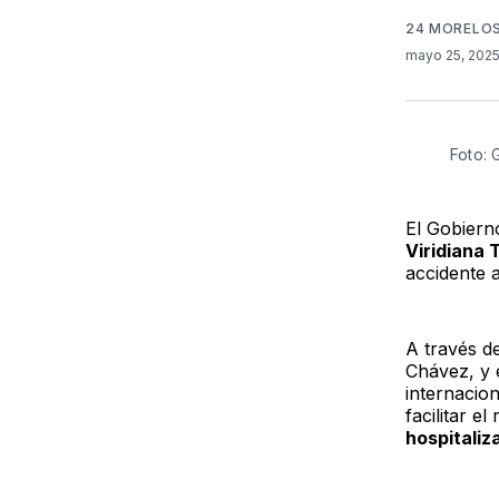
24 MORELO
mayo 25, 202
Foto: 
El Gobier
Viridiana 
accidente 
A través de
Chávez, y 
internacio
facilitar e
hospitaliz