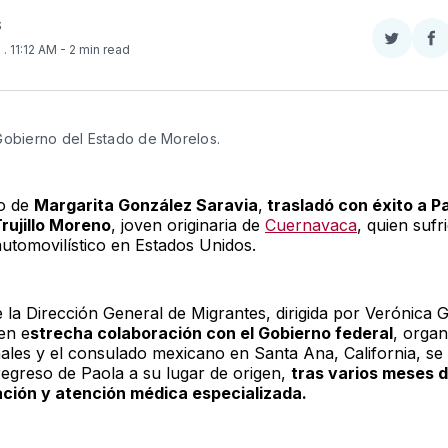
S
Compar
Co
5
. 11:12 AM
- 2 min read
en
e
Twitter
F
Gobierno del Estado de Morelos.
no de
Margarita González Saravia
,
trasladó con éxito a P
Trujillo Moreno
, joven originaria de
Cuernavaca
, quien sufr
automovilístico en Estados Unidos.
 la Dirección General de Migrantes, dirigida por Verónica G
en e
strecha colaboración con el Gobierno federal
, orga
nales y el consulado mexicano en Santa Ana, California, se
l regreso de Paola a su lugar de origen,
tras varios meses 
ación y atención médica especializada.