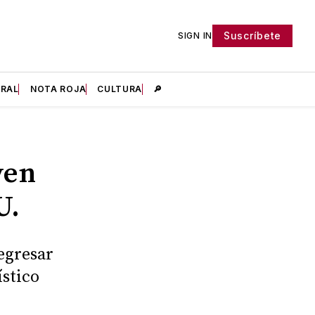
Suscríbete
SIGN IN
IRAL
NOTA ROJA
CULTURA
🔎
ven
U.
egresar
ístico