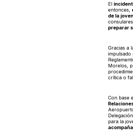
El
inciden
entonces,
de la jove
consulares
preparar s
Gracias a 
impulsado 
Reglamento 
Morelos, p
procedimie
crítica o fa
Con base 
Relaciones
Aeropuerto
Delegación
para la jov
acompañad