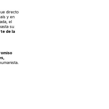
ue directo
aís y en
ada, el
hasta su
te de la
romiso
es,
humanista.