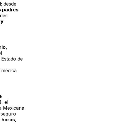
l; desde
s padres
ades
 y
io,
l
l Estado de
n médica
e
, el
ja Mexicana
 seguro
0 horas,