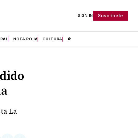
Suscríbete
SIGN IN
IRAL
NOTA ROJA
CULTURA
🔎
edido
na
ta La