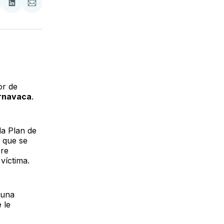
tir
mpartir
Compartir
Compartir
n
en
via
acebook
LinkedIn
Email
or de
ernavaca
.
da Plan de
o que se
bre
víctima.
 una
 le