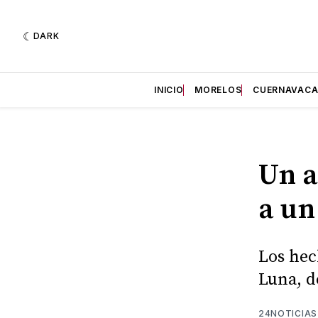
DARK
INICIO
MORELOS
CUERNAVAC
Un a
a un
Los hec
Luna, d
24NOTICIAS