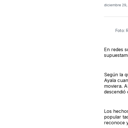
diciembre 29
Foto: 
En redes s
supuestame
Según la q
Ayala cuan
moviera. A
descendió 
Los hechos
popular taq
reconoce y