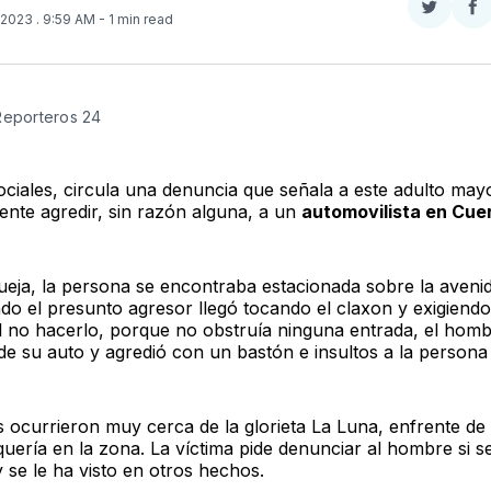
Compar
Co
, 2023
. 9:59 AM
- 1 min read
en
e
Twitter
F
Reporteros 24
ociales, circula una denuncia que señala a este adulto may
nte agredir, sin razón alguna, a un
automovilista en Cu
ueja, la persona se encontraba estacionada sobre la aveni
do el presunto agresor llegó tocando el claxon y exigiend
l no hacerlo, porque no obstruía ninguna entrada, el hom
de su auto y agredió con un bastón e insultos a la persona 
 ocurrieron muy cerca de la glorieta La Luna, enfrente de
uería en la zona. La víctima pide denunciar al hombre si se
 se le ha visto en otros hechos.