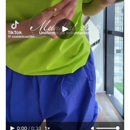
0:00
/
0:33
1×