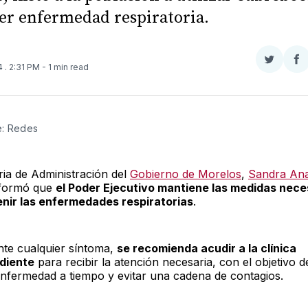
er enfermedad respiratoria.
Compar
Co
24
. 2:31 PM
- 1 min read
en
e
Twitter
F
e: Redes
ria de Administración del
Gobierno de Morelos
,
Sandra An
nformó que
el Poder Ejecutivo mantiene las medidas nece
nir las enfermedades respiratorias
.
ante cualquier síntoma,
se recomienda acudir a la clínica
diente
para recibir la atención necesaria, con el objetivo d
enfermedad a tiempo y evitar una cadena de contagios.