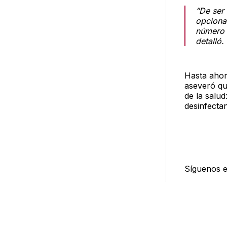
“De ser 
opcional
número 
detalló.
Hasta ahor
aseveró q
de la salud
desinfectan
Síguenos 