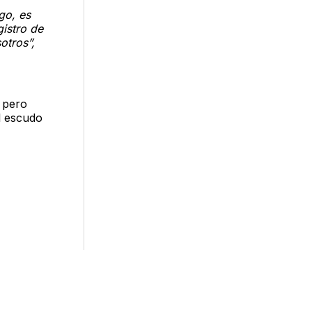
go, es
gistro de
otros”,
 pero
el escudo