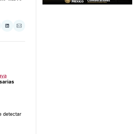
tir
mpartir
Compartir
Compartir
n
en
via
acebook
LinkedIn
Email
aya
sarias
e detectar