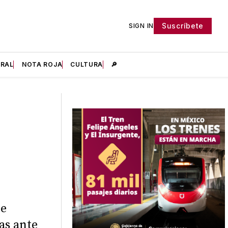
Suscríbete
SIGN IN
IRAL
NOTA ROJA
CULTURA
🔎
de
as ante