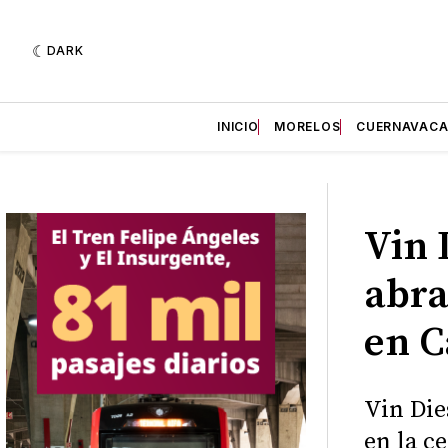
DARK
INICIO
MORELOS
CUERNAVAC
Vin 
abra
en 
Vin Die
en la c