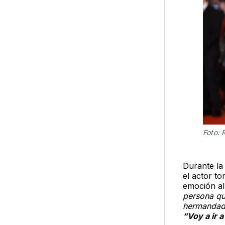
Foto: 
Durante la
el actor to
emoción al
persona que
hermandad
“Voy a ir 