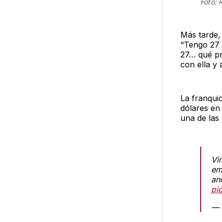
Foto: 
Más tarde,
“Tengo 27 
27… qué pr
con ella y
La franquic
dólares en 
una de las 
Vi
em
an
pi
— 