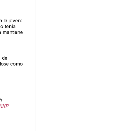
 la joven:
o tenía
e mantiene
s de
ándose como
h
yKKP