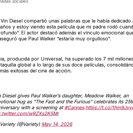
Redes sociales
 Vin Diesel compartió unas palabras que le había dedicado a
años y estoy viendo esta película que mi padre rodó cuand
ofundo”. El actor destacó además el vínculo emocional qu
 aseguró que Paul Walker “estaría muy orgulloso”.
ia, producida por Universal, ha superado los 7 mil millone
taquilla global a lo largo de sus doce películas, consolid
más exitosas del cine de acción.
n Diesel gives Paul Walker’s daughter, Meadow Walker, an
otional hug as “The Fast and the Furious” celebrates its 25t
niversary with a screening at
#Cannes
.
https://t.co/1hm9Jv
c.twitter.com/wRZXs2K5Mr
Variety (@Variety)
May 14, 2026