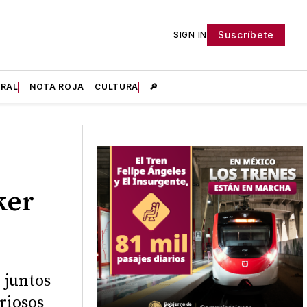
Suscríbete
SIGN IN
IRAL
NOTA ROJA
CULTURA
🔎
ker
 juntos
riosos