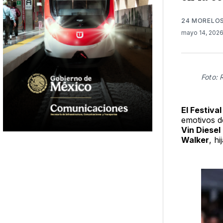
24 MORELO
mayo 14, 202
Foto: 
El Festiva
emotivos d
Vin Diesel
Walker
, h