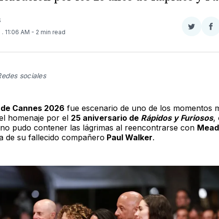
S
Compar
Co
6
. 11:06 AM
- 2 min read
en
e
Twitter
F
Redes sociales
l de Cannes 2026
fue escenario de uno de los momentos 
el homenaje por el
25 aniversario de
Rápidos y Furiosos
,
no pudo contener las lágrimas al reencontrarse con
Mea
ija de su fallecido compañero
Paul Walker
.