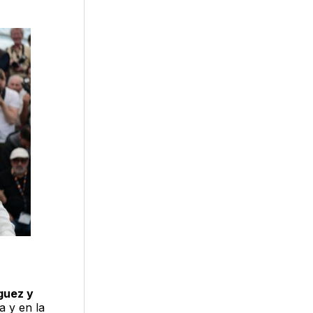
guez y
a y en la