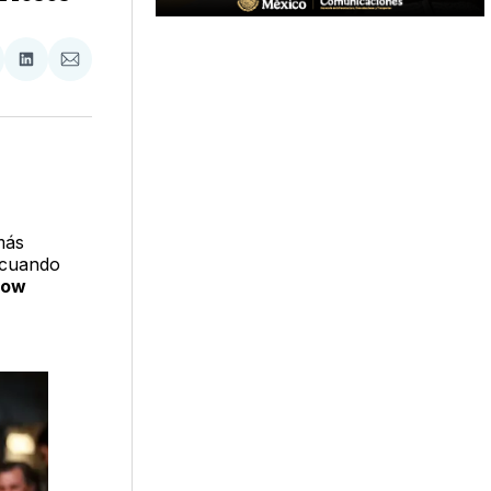
tir
mpartir
Compartir
Compartir
n
en
via
acebook
LinkedIn
Email
más
 cuando
dow