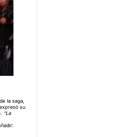
de la saga,
expresó su
e.
“La
añadir: