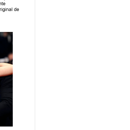
nte
riginal de