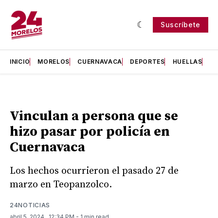
Suscríbete
INICIO
MORELOS
CUERNAVACA
DEPORTES
HUELLAS
H
Vinculan a persona que se
hizo pasar por policía en
Cuernavaca
Los hechos ocurrieron el pasado 27 de
marzo en Teopanzolco.
24NOTICIAS
abril 5, 2024
. 12:34 PM
- 1 min read