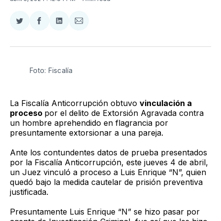
Compartir
Compartir
Compartir
Compartir
en
en
en
via
Twitter
Facebook
LinkedIn
Email
Foto: Fiscalía 
La Fiscalía Anticorrupción obtuvo
vinculación a
proceso
por el delito de Extorsión Agravada contra
un hombre aprehendido en flagrancia por
presuntamente extorsionar a una pareja.
Ante los contundentes datos de prueba presentados
por la Fiscalía Anticorrupción, este jueves 4 de abril,
un Juez vinculó a proceso a Luis Enrique “N”, quien
quedó bajo la medida cautelar de prisión preventiva
justificada.
Presuntamente Luis Enrique “N” se hizo pasar por