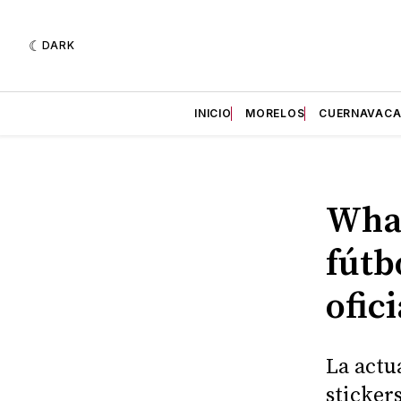
DARK
INICIO
MORELOS
CUERNAVAC
What
fútb
ofic
La actu
sticker