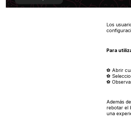
Los usuario
configuraci
Para utili
⚽ Abrir cu
⚽ Seleccion
⚽ Observar
Además del
rebotar el
una experie