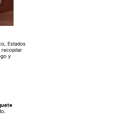
co, Estados
recopilar
ego y
quete
do.