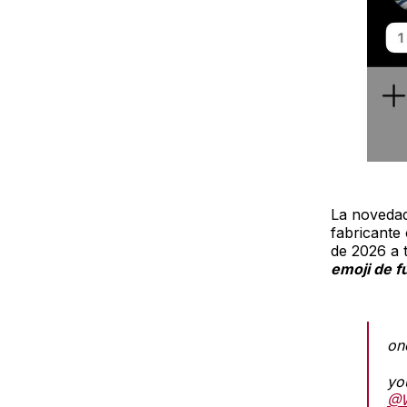
La novedad
fabricante 
de 2026 a 
emoji de fú
on
yo
@W