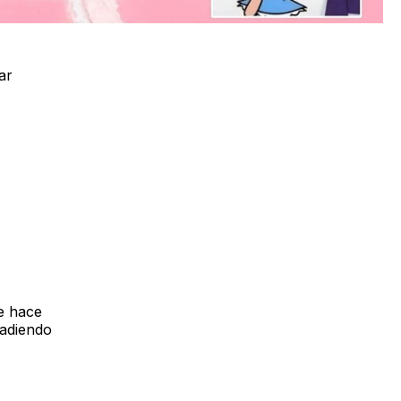
ar
ue hace
ñadiendo