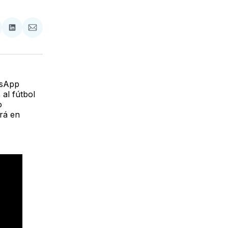
tir
mpartir
Compartir
Compartir
n
en
via
acebook
LinkedIn
Email
tsApp
al fútbol
o
ará en