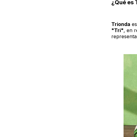
¿Qué es 
Trionda
es
"Tri"
, en r
representa