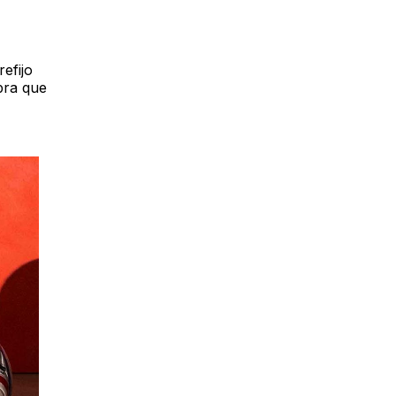
efijo
bra que