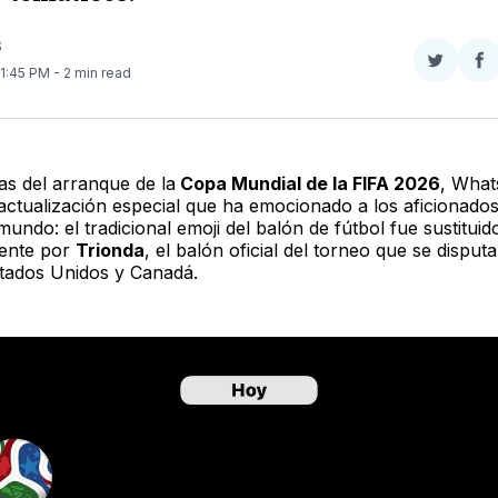
S
Compar
Co
 1:45 PM
- 2 min read
en
e
Twitter
F
as del arranque de la
Copa Mundial de la FIFA 2026
, Wha
actualización especial que ha emocionado a los aficionados 
mundo: el tradicional emoji del balón de fútbol fue sustituid
ente por
Trionda
, el balón oficial del torneo que se disput
tados Unidos y Canadá.