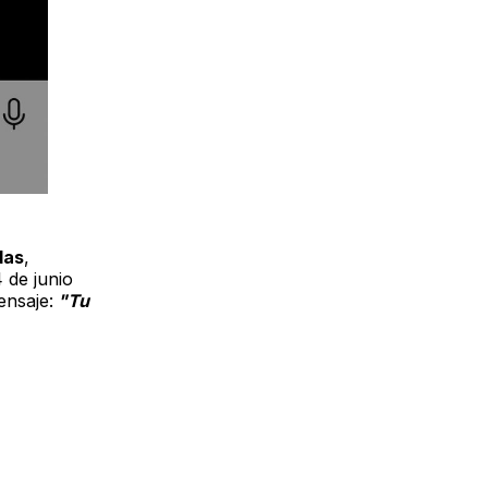
das
,
4 de junio
ensaje:
"Tu