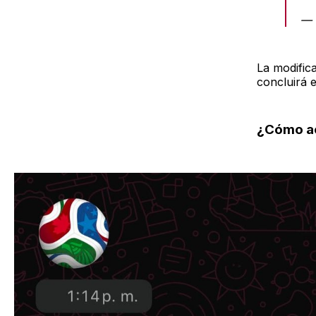
— 
La modific
concluirá 
¿Cómo ac