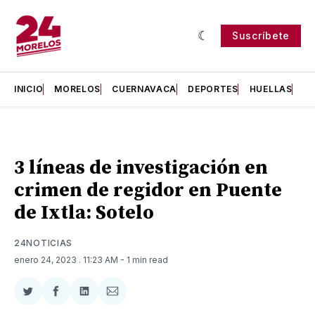
Suscríbete
INICIO
MORELOS
CUERNAVACA
DEPORTES
HUELLAS
H
3 líneas de investigación en
crimen de regidor en Puente
de Ixtla: Sotelo
24NOTICIAS
enero 24, 2023
. 11:23 AM
- 1 min read
Compartir
Compartir
Compartir
Compartir
en
en
en
via