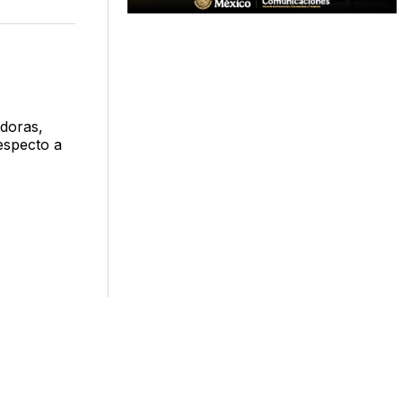
n
en
via
acebook
LinkedIn
Email
adoras,
especto a