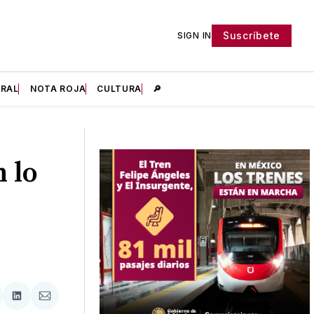
Suscríbete
SIGN IN
IRAL
NOTA ROJA
CULTURA
🔎
 lo
tir
mpartir
Compartir
Compartir