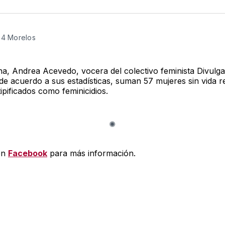
en
e
Twitter
F
24 Morelos
a, Andrea Acevedo, vocera del colectivo feminista Divulg
 de acuerdo a sus estadísticas, suman 57 mujeres sin vida r
 tipificados como feminicidios.
en
Facebook
para más información.