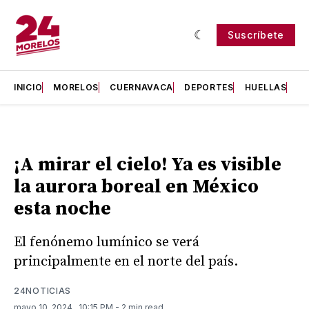
Suscríbete
INICIO
MORELOS
CUERNAVACA
DEPORTES
HUELLAS
H
¡A mirar el cielo! Ya es visible
la aurora boreal en México
esta noche
El fenónemo lumínico se verá
principalmente en el norte del país.
24NOTICIAS
mayo 10, 2024
. 10:15 PM
- 2 min read