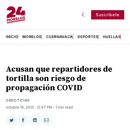
Suscríbete
INICIO
MORELOS
CUERNAVACA
DEPORTES
HUELLAS
H
Acusan que repartidores de
tortilla son riesgo de
propagación COVID
24NOTICIAS
octubre 16, 2020
. 12:47 PM
- 1 min read
Compartir
Compartir
Compartir
Compartir
en
en
en
via