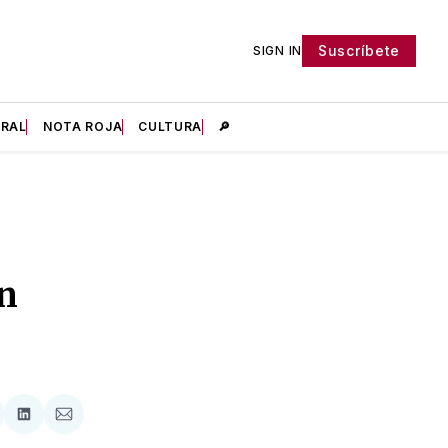
Suscríbete
SIGN IN
IRAL
NOTA ROJA
CULTURA
🔎
n
tir
mpartir
Compartir
Compartir
n
en
via