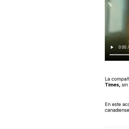
La compañí
Times,
sin
En este ac
canadiense