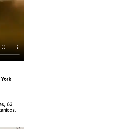
 York
es, 63
tánicos.