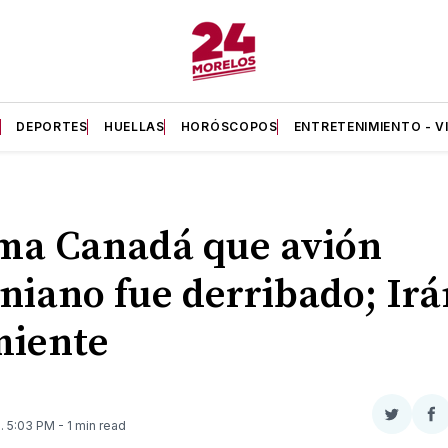
A
DEPORTES
HUELLAS
HORÓSCOPOS
ENTRETENIMIENTO - V
ma Canadá que avión
niano fue derribado; Irá
miente
Compar
Co
0
. 5:03 PM
- 1 min read
en
e