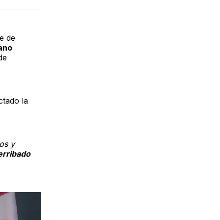
acebook
LinkedIn
Email
ue de
iano
de
ctado la
os y
erribado