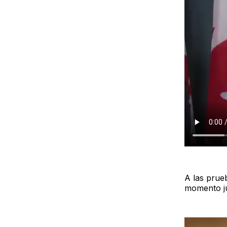
A las pru
momento jus