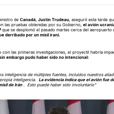
Twitter
F
ministro de
Canadá
,
Justin Trudeau
, aseguró esta tarde q
n las pruebas obtenidas por su Gobierno,
el avión ucran
7
que se desplomó el pasado martes cerca del aeropuerto 
ue derribado por un misil iraní.
 con las primeras investigaciones, el proyectil habría impa
sin embargo pudo haber sido no intencional:
 inteligencia de múltiples fuentes, incluidos nuestros aliad
propia inteligencia.
La evidencia indica que el avión fue d
isil de Irán
. Esto puede haber sido involuntario”