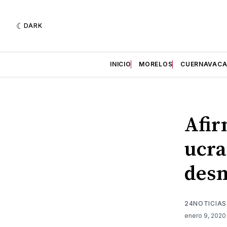
DARK
INICIO
MORELOS
CUERNAVAC
Afir
ucra
des
24NOTICIAS
enero 9, 202