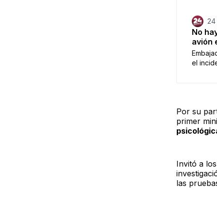
24
No hay
avión 
Embajad
el incid
Por su par
primer min
psicológi
Invitó a lo
investigaci
las prueba