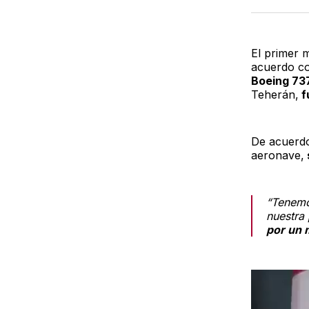
El primer 
acuerdo co
Boeing 73
Teherán,
f
De acuerdo
aeronave,
“Tenemos
nuestra 
por un m