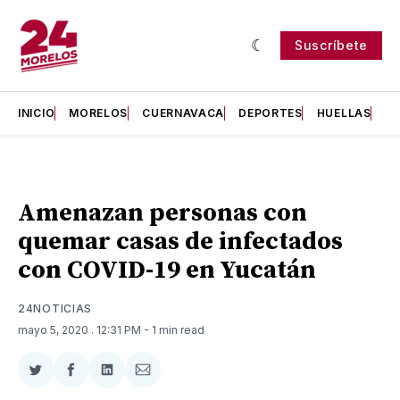
Suscríbete
INICIO
MORELOS
CUERNAVACA
DEPORTES
HUELLAS
H
Amenazan personas con
quemar casas de infectados
con COVID-19 en Yucatán
24NOTICIAS
mayo 5, 2020
. 12:31 PM
- 1 min read
Compartir
Compartir
Compartir
Compartir
en
en
en
via