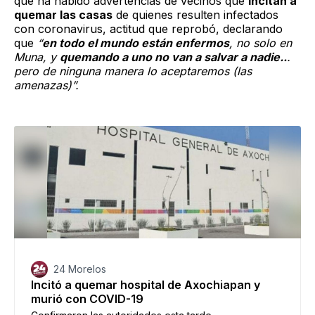
que ha habido advertencias de vecinos que
incitan a
quemar las casas
de quienes resulten infectados
con coronavirus, actitud que reprobó, declarando
que
“
en todo el mundo están enfermos
, no solo en
Muna, y
quemando a uno no van a salvar a nadie..
.
pero de ninguna manera lo aceptaremos (las
amenazas)”.
24 Morelos
Incitó a quemar hospital de Axochiapan y
murió con COVID-19