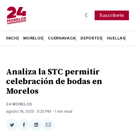
Suscríbete
INICIO
MORELOS
CUERNAVACA
DEPORTES
HUELLAS
H
Analiza la STC permitir
celebración de bodas en
Morelos
24 MORELOS
agosto 19, 2020
. 5:25 PM
- 1 min read
Compartir
Compartir
Compartir
Compartir
en
en
en
via