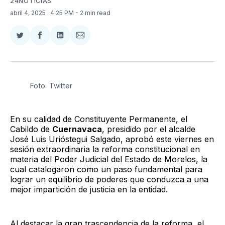
24NOTICIAS
abril 4, 2025
. 4:25 PM
- 2 min read
Compartir
Compartir
Compartir
Compartir
en
en
en
via
Twitter
Facebook
LinkedIn
Email
Foto: Twitter
En su calidad de Constituyente Permanente, el
Cabildo de
Cuernavaca
, presidido por el alcalde
José Luis Urióstegui Salgado, aprobó este viernes en
sesión extraordinaria la reforma constitucional en
materia del Poder Judicial del Estado de Morelos, la
cual catalogaron como un paso fundamental para
lograr un equilibrio de poderes que conduzca a una
mejor impartición de justicia en la entidad.
Al destacar la gran trascendencia de la reforma, el