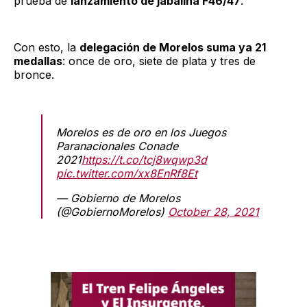
prueba de
lanzamiento de jabalina F46/47
.
Con esto, la
delegación de Morelos suma ya 21
medallas
: once de oro, siete de plata y tres de
bronce.
Morelos es de oro en los Juegos
Paranacionales Conade
2021
https://t.co/tcj8wqwp3d
pic.twitter.com/xx8EnRf8Et
— Gobierno de Morelos
(@GobiernoMorelos)
October 28, 2021