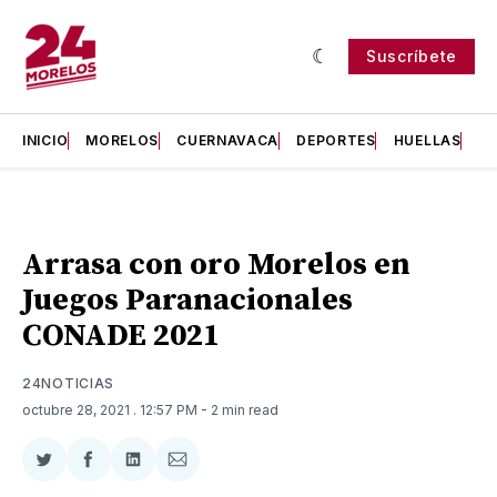
Suscríbete
INICIO
MORELOS
CUERNAVACA
DEPORTES
HUELLAS
H
Arrasa con oro Morelos en
Juegos Paranacionales
CONADE 2021
24NOTICIAS
octubre 28, 2021
. 12:57 PM
- 2 min read
Compartir
Compartir
Compartir
Compartir
en
en
en
via