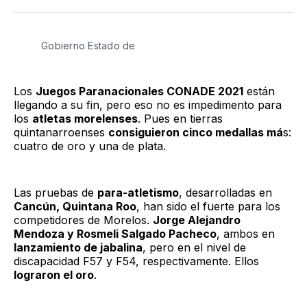
Twitter
Facebook
LinkedIn
Email
Gobierno Estado de
Los
Juegos Paranacionales CONADE 2021
están
llegando a su fin, pero eso no es impedimento para
los
atletas morelenses
. Pues en tierras
quintanarroenses
consiguieron cinco medallas má
s:
cuatro de oro y una de plata.
Las pruebas de
para-atletismo
, desarrolladas en
Cancún, Quintana Roo
, han sido el fuerte para los
competidores de Morelos.
Jorge Alejandro
Mendoza y Rosmeli Salgado Pacheco
, ambos en
lanzamiento de jabalina
, pero en el nivel de
discapacidad F57 y F54, respectivamente. Ellos
lograron el oro
.