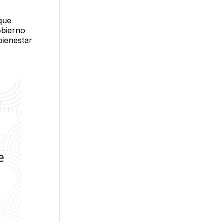
 que
obierno
bienestar