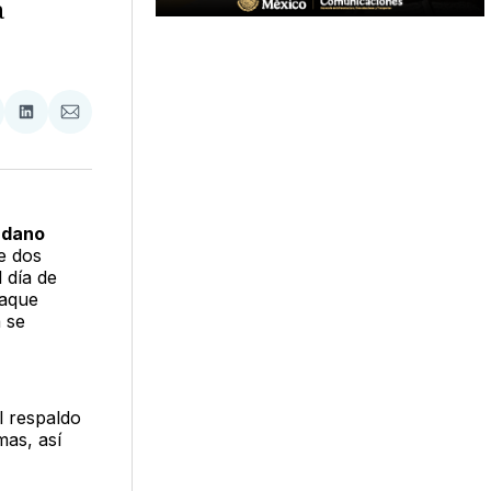
a
tir
mpartir
Compartir
Compartir
n
en
via
acebook
LinkedIn
Email
dadano
e dos
l día de
taque
a se
al respaldo
mas, así