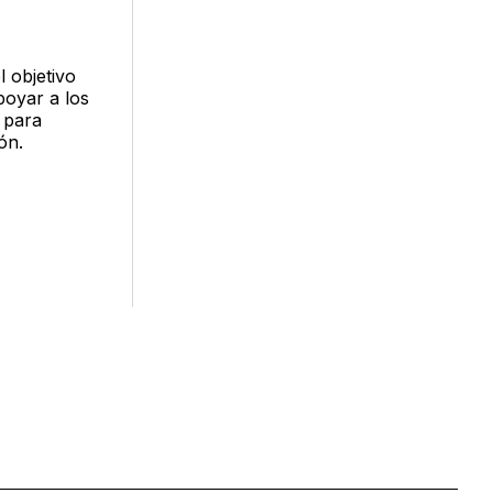
 objetivo
poyar a los
 para
ón.