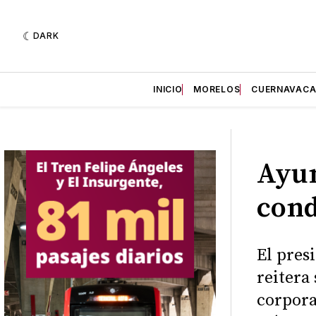
DARK
INICIO
MORELOS
CUERNAVAC
Ayu
cond
El pres
reitera 
corpora