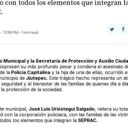
o con todos los elementos que integran l
.
Compar
Co
5
. 12:58 PM
- 1 min read
en
e
Twitter
F
o Municipal y la Secretaría de Protección y Auxilio Ciu
expresan su más profundo pesar y condena el asesinato d
de la
Policía Capitalina
y la hija de una de ellas, ocurrido e
municipio de
Jiutepec.
Este trágico hecho representa un a
a seguridad y al bienestar de las familias de quienes día a dí
la protección de la sociedad.
nte municipal,
José Luis Urióstegui Salgado
, reitera su tot
ad con la corporación policiaca, con las familias de las vícti
odos los elementos que integran la
SEPRAC.