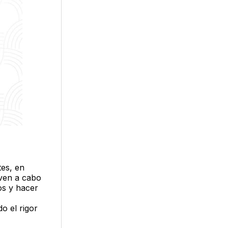
tes, en
even a cabo
os y hacer
o el rigor