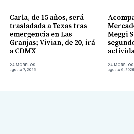
Carla, de 15 años, será
Acompa
trasladada a Texas tras
Mercado
emergencia en Las
Meggi S
Granjas; Vivian, de 20, irá
segundo
a CDMX
activid
24 MORELOS
24 MORELOS
agosto 7, 2026
agosto 6, 202