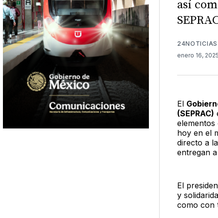
así com
SEPRAC
24NOTICIAS
enero 16, 202
El
Gobiern
(SEPRAC)
elementos 
hoy en el 
directo a l
entregan a 
El preside
y solidarid
como con t