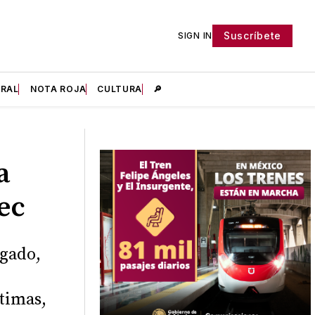
Suscríbete
SIGN IN
IRAL
NOTA ROJA
CULTURA
🔎
a
ec
lgado,
ctimas,