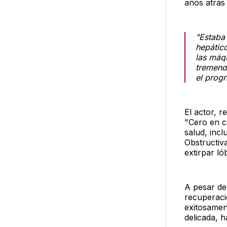
años atrás
"Estaba 
hepático
las máq
tremenda
el progr
El actor, 
"Cero en c
salud, inc
Obstructiv
extirpar l
A pesar de
recuperació
exitosamen
delicada, 