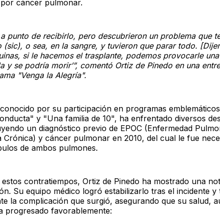
 por cáncer pulmonar.
a punto de recibirlo, pero descubrieron un problema que t
 (sic), o sea, en la sangre, y tuvieron que parar todo. [Dije
uinas, si le hacemos el trasplante, podemos provocarle un
 y se podría morir’”, comentó Ortiz de Pinedo en una entre
ama "Venga la Alegría".
reconocido por su participación en programas emblemático
onducta" y "Una familia de 10", ha enfrentado diversos des
luyendo un diagnóstico previo de EPOC (Enfermedad Pulmo
a Crónica) y cáncer pulmonar en 2010, del cual le fue nece
óbulos de ambos pulmones.
 estos contratiempos, Ortiz de Pinedo ha mostrado una no
n. Su equipo médico logró estabilizarlo tras el incidente y 
te la complicación que surgió, asegurando que su salud, 
ha progresado favorablemente: