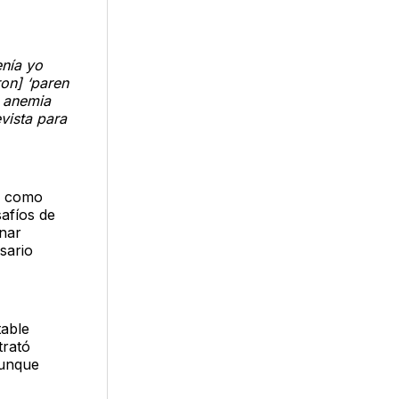
enía yo
ron] ‘paren
a anemia
vista para
s como
afíos de
nar
sario
table
trató
aunque