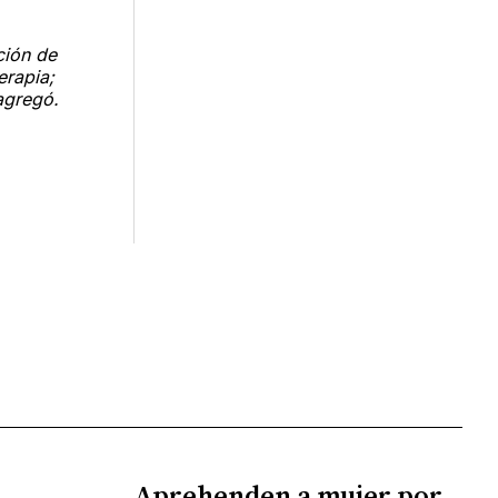
ción de
erapia;
agregó.
Aprehenden a mujer por