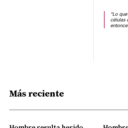
"Lo que
células
entonces
Más reciente
Hombre resulta herido
Hombre 