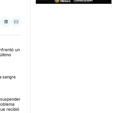
tir
mpartir
Compartir
Compartir
n
en
via
acebook
LinkedIn
Email
nfrentó un
último
a sangre
n suspender
problema
ue recibió