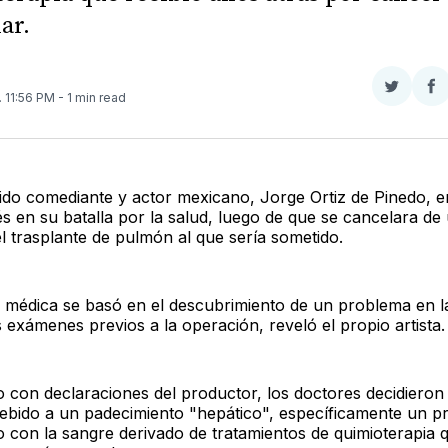
ar.
Compar
Co
. 11:56 PM
- 1 min read
en
e
Twitter
F
ido comediante y actor mexicano, Jorge Ortiz de Pinedo, e
s en su batalla por la salud, luego de que se cancelara de 
 trasplante de pulmón al que sería sometido.
n médica se basó en el descubrimiento de un problema en l
 exámenes previos a la operación, reveló el propio artista.
 con declaraciones del productor, los doctores decidiero
 debido a un padecimiento "hepático", específicamente un 
o con la sangre derivado de tratamientos de quimioterapia q