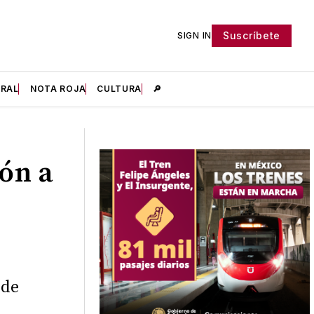
Suscríbete
SIGN IN
IRAL
NOTA ROJA
CULTURA
🔎
ón a
 de