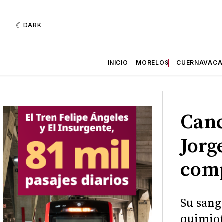
DARK
INICIO
MORELOS
CUERNAVAC
Canc
Jorg
comp
Su sang
quimiot