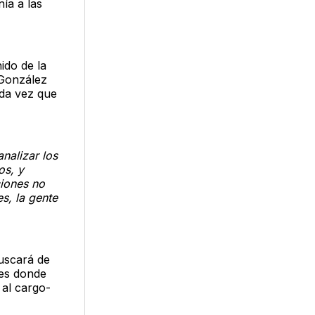
ía a las
ido de la
 González
oda vez que
nalizar los
os, y
ciones no
s, la gente
buscará de
nes donde
 al cargo-