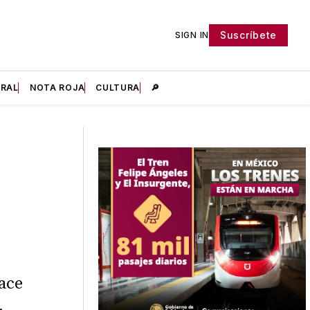
Suscríbete
SIGN IN
IRAL
NOTA ROJA
CULTURA
🔎
ace
,