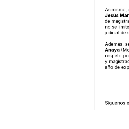
Asimismo, 
Jesús Mar
de magistra
no se limit
judicial de
Además, se
Anaya
(Mo
respeto po
y magistrad
año de exp
Síguenos 