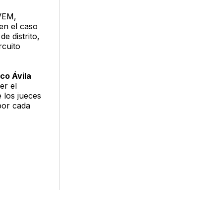
PVEM,
 en el caso
e distrito,
rcuito
co Ávila
er el
 los jueces
 por cada