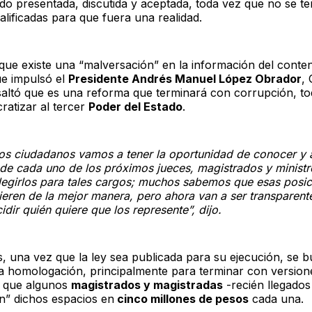
do presentada, discutida y aceptada, toda vez que no se ten
lificadas para que fuera una realidad.
 que existe una “malversación” en la información del conten
e impulsó el
Presidente Andrés Manuel López Obrador
,
saltó que es una reforma que terminará con corrupción, t
ratizar al tercer
Poder del Estado
.
los ciudadanos vamos a tener la oportunidad de conocer y a
 de cada uno de los próximos jueces, magistrados y ministr
legirlos para tales cargos; muchos sabemos que esas posi
eren de la mejor manera, pero ahora van a ser transparente
idir quién quiere que los represente”, dijo.
, una vez que la ley sea publicada para su ejecución, se 
la homologación, principalmente para terminar con versio
a que algunos
magistrados y magistradas
-recién llegados
” dichos espacios en
cinco millones de pesos
cada una.