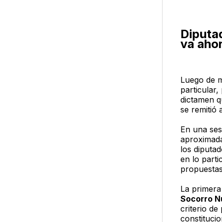
Diputad
va aho
Luego de 
particular,
dictamen q
se remitió
En una ses
aproximada
los diputa
en lo parti
propuesta
La primera
Socorro N
criterio de
constitucio