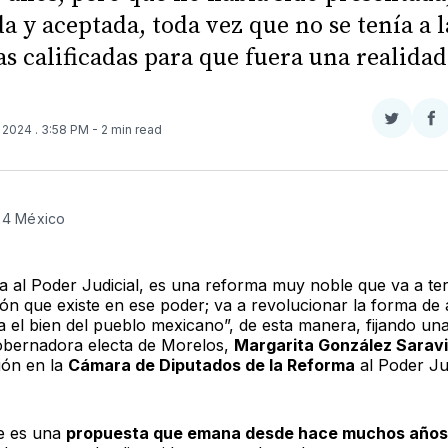
da y aceptada, toda vez que no se tenía a l
s calificadas para que fuera una realidad
Compar
Co
, 2024
. 3:58 PM
- 2 min read
en
e
Twitter
F
24 México
a al Poder Judicial, es una reforma muy noble que va a te
ón que existe en ese poder; va a revolucionar la forma de a
ra el bien del pueblo mexicano”, de esta manera, fijando un
gobernadora electa de Morelos,
Margarita González Sarav
ión en la
Cámara de Diputados de la Reforma
al Poder Jud
e es una
propuesta que emana desde hace muchos años