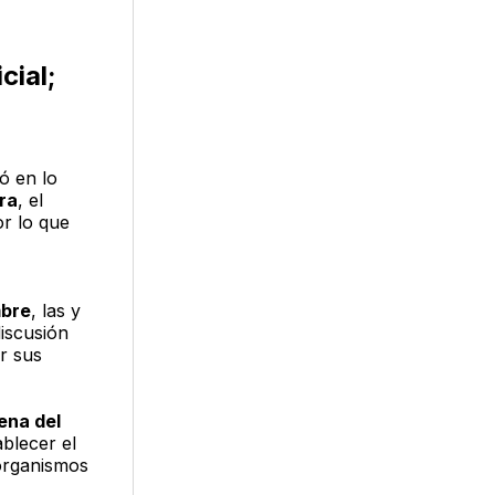
cial;
ó en lo
ra
, el
or lo que
mbre
, las y
discusión
r sus
ena del
ablecer el
 organismos