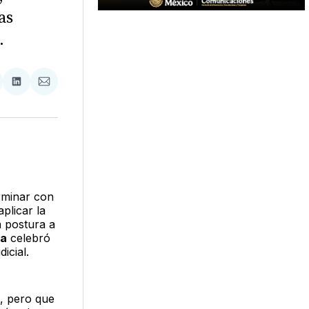
as
.
tir
mpartir
Compartir
Compartir
n
en
via
acebook
LinkedIn
Email
rminar con
plicar la
a postura a
ia
celebró
icial.
, pero que