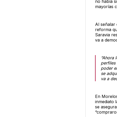
no había si
mayorías ca
Al señalar
reforma qu
Saravia re
va a democ
“Ahora 
perfiles
poder e
se adqui
va a dec
En Morelos
inmediato 
se asegur
“compraron