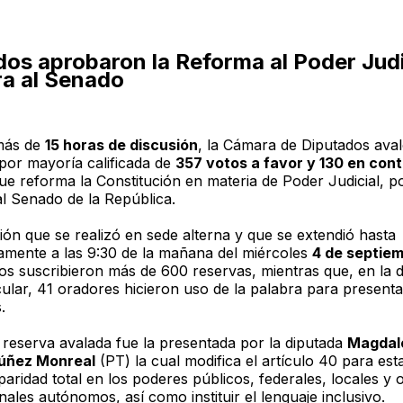
os aprobaron la Reforma al Poder Judi
ra al Senado
más de
15 horas de discusión
, la Cámara de Diputados aval
 por mayoría calificada de
357 votos a favor y 130 en cont
ue reforma la Constitución en materia de Poder Judicial, p
 al Senado de la República.
ión que se realizó en sede alterna y que se extendió hasta
mente a las 9:30 de la mañana del miércoles
4 de septie
dos suscribieron más de 600 reservas, mientras que, en la 
cular, 41 oradores hicieron uso de la palabra para presenta
s.
 reserva avalada fue la presentada por la diputada
Magdal
úñez Monreal
(PT) la cual modifica el artículo 40 para est
 paridad total en los poderes públicos, federales, locales y
nales autónomos, así como instituir el lenguaje inclusivo.