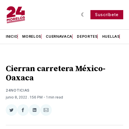
Suscríbete
INICIO
MORELOS
CUERNAVACA
DEPORTES
HUELLAS
H
Cierran carretera México-
Oaxaca
24NOTICIAS
junio 8, 2022
. 1:56 PM
- 1 min read
Compartir
Compartir
Compartir
Compartir
en
en
en
via
Twitter
Facebook
LinkedIn
Email