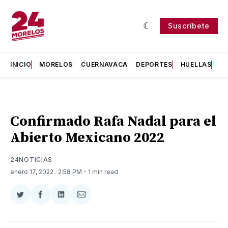
Suscríbete
INICIO
MORELOS
CUERNAVACA
DEPORTES
HUELLAS
H
Confirmado Rafa Nadal para el
Abierto Mexicano 2022
24NOTICIAS
enero 17, 2022
. 2:58 PM
- 1 min read
Compartir
Compartir
Compartir
Compartir
en
en
en
via
Twitter
Facebook
LinkedIn
Email