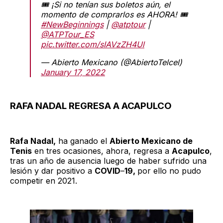
🎟️ ¡Si no tenían sus boletos aún, el
momento de comprarlos es AHORA! 🎟️
#NewBeginnings
|
@atptour
|
@ATPTour_ES
pic.twitter.com/sIAVzZH4Ul
— Abierto Mexicano (@AbiertoTelcel)
January 17, 2022
RAFA NADAL REGRESA A ACAPULCO
Rafa Nadal,
ha ganado el
Abierto Mexicano de
Tenis
en tres ocasiones, ahora, regresa a
Acapulco
,
tras un año de ausencia luego de haber sufrido una
lesión y dar positivo a
COVID
–
19,
por ello no pudo
competir en 2021.