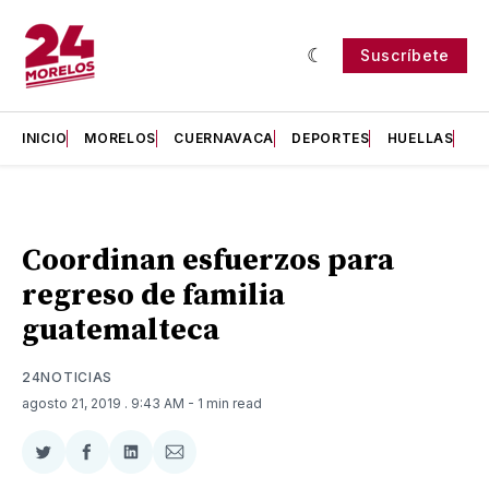
Suscríbete
INICIO
MORELOS
CUERNAVACA
DEPORTES
HUELLAS
H
Coordinan esfuerzos para
regreso de familia
guatemalteca
24NOTICIAS
agosto 21, 2019
. 9:43 AM
- 1 min read
Compartir
Compartir
Compartir
Compartir
en
en
en
via