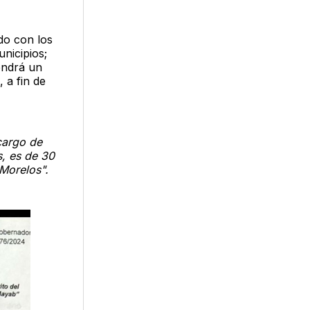
do con los
unicipios;
endrá un
 a fin de
 cargo de
, es de 30
 Morelos".