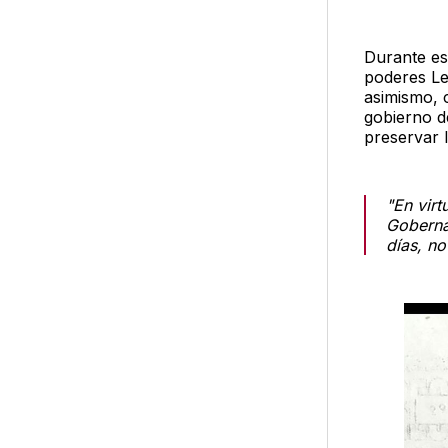
Durante es
poderes Leg
asimismo, 
gobierno d
preservar l
"En virt
Goberna
días, no