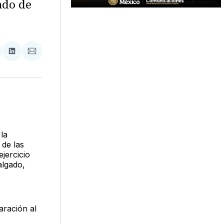
ado de
tir
mpartir
Compartir
Compartir
n
en
via
acebook
LinkedIn
Email
la
 de las
jercicio
algado,
aración al