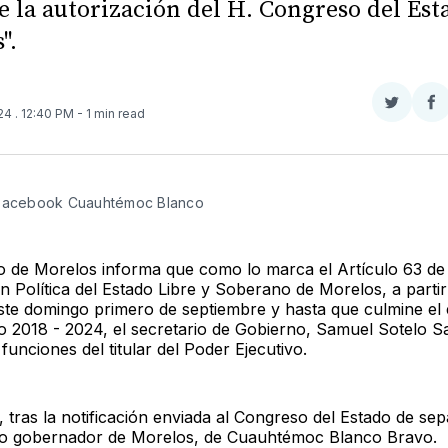
e la autorización del H. Congreso del Est
".
Compar
Co
024
. 12:40 PM
- 1 min read
en
e
Twitter
F
 Facebook Cuauhtémoc Blanco
o de Morelos informa que como lo marca el Artículo 63 de 
n Política del Estado Libre y Soberano de Morelos, a partir
ste domingo primero de septiembre y hasta que culmine el e
o 2018 - 2024, el secretario de Gobierno, Samuel Sotelo S
 funciones del titular del Poder Ejecutivo.
, tras la notificación enviada al Congreso del Estado de sep
o gobernador de Morelos, de Cuauhtémoc Blanco Bravo.