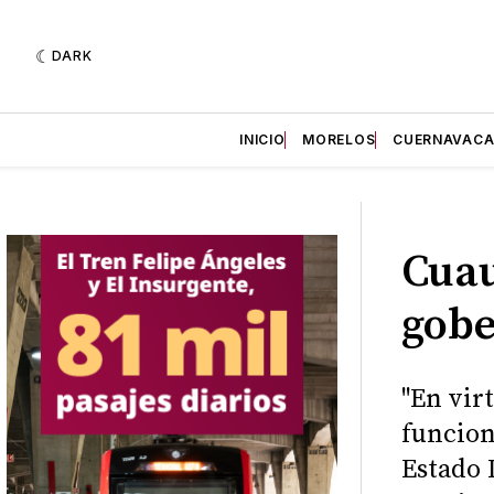
DARK
INICIO
MORELOS
CUERNAVAC
Cuau
gobe
"En vir
funcion
Estado 