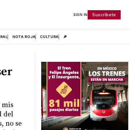
Suscríbete
SIGN IN
IRAL
NOTA ROJA
CULTURA
🔎
ser
e mis
l del
, no se