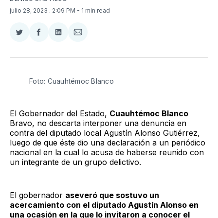
julio 28, 2023
. 2:09 PM
- 1 min read
Compartir
Compartir
Compartir
Compartir
en
en
en
via
Twitter
Facebook
LinkedIn
Email
Foto: Cuauhtémoc Blanco
El Gobernador del Estado,
Cuauhtémoc Blanco
Bravo, no descarta interponer una denuncia en
contra del diputado local Agustín Alonso Gutiérrez,
luego de que éste dio una declaración a un periódico
nacional en la cual lo acusa de haberse reunido con
un integrante de un grupo delictivo.
El gobernador
aseveró que sostuvo un
acercamiento con el diputado Agustín Alonso en
una ocasión en la que lo invitaron a conocer el