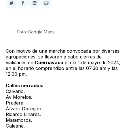
Compartir
Compartir
Compartir
Compartir
en
en
en
via
Twitter
Facebook
LinkedIn
Email
Foto: Google Maps
Con motivo de una marcha convocada por diversas
agrupaciones, se llevarán a cabo cierres de
vialidades en
Cuernavaca
el día 1 de mayo de 2024,
en el horario comprendido entre las 07:30 am y las
12:00 pm.
Calles cerradas:
Calvario.
Av Morelos.
Pradera.
Álvaro Obregón.
Ricardo Linares.
Matamoros.
Galeana.