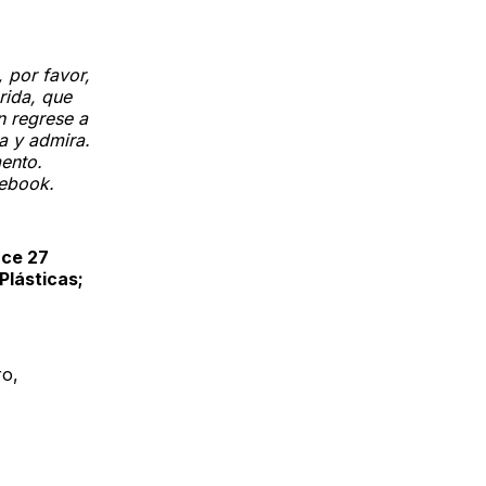
 por favor,
rida, que
n regrese a
ia y admira.
ento.
cebook.
ace 27
Plásticas;
ro,