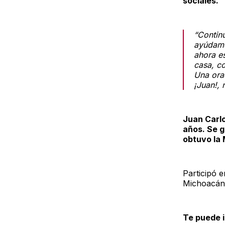
sociales.
“Contin
ayúdame
ahora e
casa, co
Una ora
¡Juan!, 
Juan Carlo
años. Se g
obtuvo la 
Participó e
Michoacán,
Te puede i