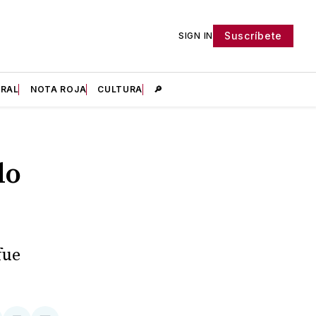
Suscríbete
SIGN IN
IRAL
NOTA ROJA
CULTURA
🔎
do
fue