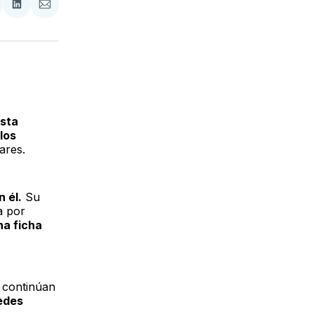
tir
mpartir
Compartir
Compartir
n
en
via
acebook
LinkedIn
Email
ista
los
ares.
 él.
Su
a por
na ficha
s continúan
edes