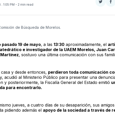
Compar
Co
4
. 1:05 PM
- 2 min read
en
e
Twitter
F
Comisión de Búsqueda de Morelos. 
 pasado 19 de mayo
, a las
13:30
aproximadamente, el
art
catedrático e investigador de la UAEM Morelos, Juan Car
Martínez
, sostuvo una última comunicación con sus famili
u casa y desde entonces,
perdieron toda comunicación con
y, acudió al Ministerio Público para presentar una denunci
n y posteriormente, la Fiscalía General del Estado emitió
u
da para encontrarlo.
mismo jueves, a cuatro días de su desaparición, sus amigo
a pidiendo además el
apoyo de la sociedad a través de r