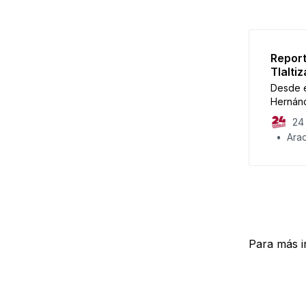
Report
Tlalti
Desde e
Hernánd
municip
24 
Arac
Para más i