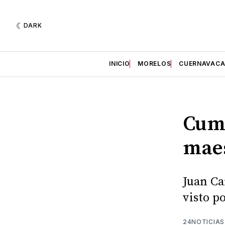
DARK
INICIO
MORELOS
CUERNAVAC
Cump
maes
Juan Ca
visto p
24NOTICIAS