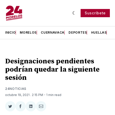
Suscríbete
INICIO
MORELOS
CUERNAVACA
DEPORTES
HUELLAS
H
Designaciones pendientes
podrían quedar la siguiente
sesión
24NOTICIAS
octubre 19, 2021
. 2:15 PM
- 1 min read
Compartir
Compartir
Compartir
Compartir
en
en
en
via