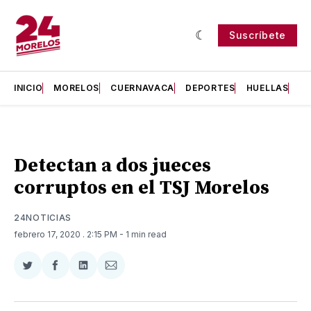
Suscríbete
INICIO
MORELOS
CUERNAVACA
DEPORTES
HUELLAS
H
Detectan a dos jueces
corruptos en el TSJ Morelos
24NOTICIAS
febrero 17, 2020
. 2:15 PM
- 1 min read
Compartir
Compartir
Compartir
Compartir
en
en
en
via
Twitter
Facebook
LinkedIn
Email