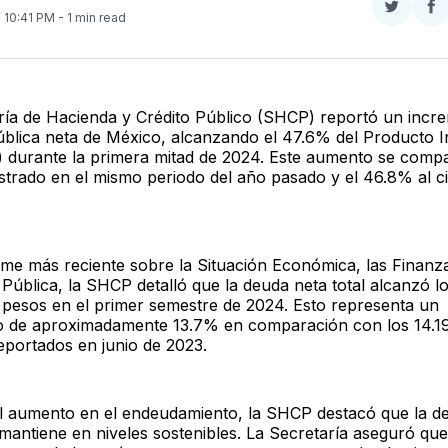
Compar
Co
. 10:41 PM
- 1 min read
en
e
Twitter
F
ría de Hacienda y Crédito Público (SHCP) reportó un incr
ública neta de México, alcanzando el 47.6% del Producto I
) durante la primera mitad de 2024. Este aumento se comp
strado en el mismo periodo del año pasado y el 46.8% al c
rme más reciente sobre la Situación Económica, las Finanz
Pública, la SHCP detalló que la deuda neta total alcanzó lo
e pesos en el primer semestre de 2024. Esto representa un
o de aproximadamente 13.7% en comparación con los 14.19
eportados en junio de 2023.
l aumento en el endeudamiento, la SHCP destacó que la d
 mantiene en niveles sostenibles. La Secretaría aseguró qu