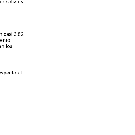
relativo y
n casi 3.82
mento
en los
especto al