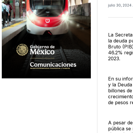
julio 30, 2024
La Secreta
la deuda p
Bruto (PIB
46.2% regi
2023.
En su info
y la Deuda 
billones d
crecimient
de pesos r
A pesar de
pública se