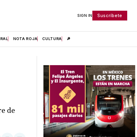
Suscríbete
SIGN IN
IRAL
NOTA ROJA
CULTURA
🔎
re de