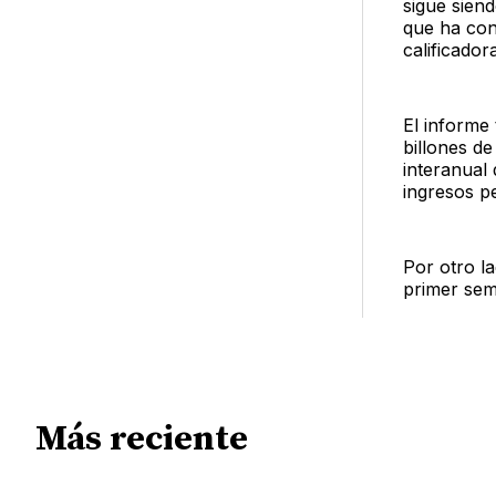
sigue sien
que ha con
calificador
El informe 
billones d
interanual
ingresos pe
Por otro l
primer sem
Más reciente