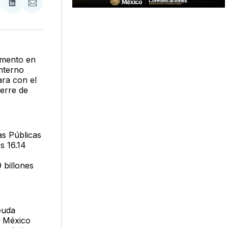
tir
mpartir
Compartir
Compartir
n
en
via
acebook
LinkedIn
Email
emento en
nterno
ara con el
ierre de
as Públicas
s 16.14
 billones
euda
e México