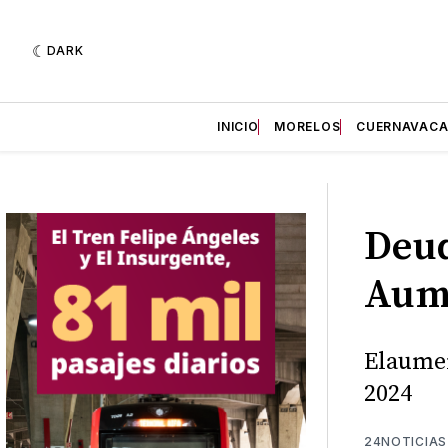
DARK
INICIO
MORELOS
CUERNAVAC
Deud
Aume
Elaumen
2024
24NOTICIAS