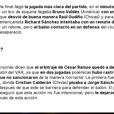
te final llegó
la jugada más clara del partido
, en el
minuto
 un tiro de esquina llegaba
Bruno Valdés
(América)
con u
que
desvió de buena manera Raúl Gudiño
(Chivas) y para 
 americanista
Richard Sánchez intentaba con un remate d
 un rebote, pero
el balón contactó en un defensa
del clu
desapareció.
R?
ersonas dicen que
el arbitraje de César Ramos quedó a d
isión del VAR, ya que
en dos jugadas
polémicas
hubo rastr
ue no sancionaron
de la manera ‘correcta’. La primera fue
, donde
Cristian Calderón
(Chivas)
pisaba a Jorge Sánch
después de que este se barriera para defender el balón. El
 aseguró que esta acción no fue intencional, pero
le dejaro
ués de esta acción.