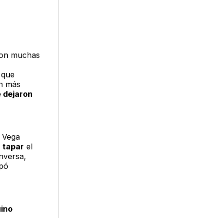
on muchas
que
ún más
e dejaron
a Vega
 tapar
el
inversa,
apó
ino