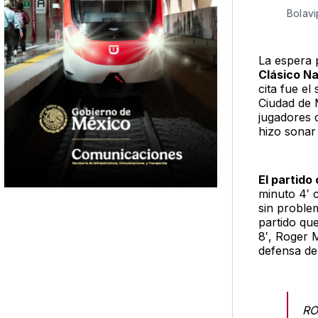
Bolavi
La espera p
Clásico Na
cita fue el
Ciudad de M
jugadores 
hizo sonar 
El partid
minuto 4′ 
sin problem
partido qu
8′, Roger 
defensa de
RO