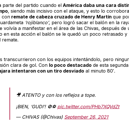
a parte del partido cuando el
América daba una cara distin
empo
, siendo más incisivo con el ataque, y esto lo corrobor
, con
remate de cabeza cruzado de Henry Martín
que po
 guardameta
‘rojiblanco’
, pero logró sacar el balón en la raya
e volvía a manifestar en el área de las Chivas, después de
o en esta acción el balón se le quedó un poco retrasado y
l remate.
s transcurrieron con los equipos intentándolo, pero ningu
sión clara de gol. Con
lo poco destacado
de esta segunda 
jara intentaron con un tiro desviado
al minuto 80′.
🎥 ATENTO y con los reflejos a tope.
¡BIEN, ‘GUDI’! 🚫⚽️
pic.twitter.com/PHb7XQVdZt
— CHIVAS (@Chivas)
September 26, 2021