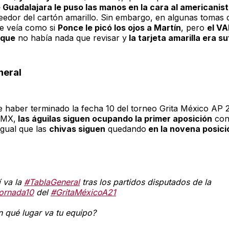
 Guadalajara le puso las manos en la cara al americanis
reedor del cartón amarillo. Sin embargo, en algunas tomas 
se veía como si
Ponce le picó los ojos a Martín
, pero
el VA
 que
no había nada que revisar y
la tarjeta amarilla era su
neral
 haber terminado la fecha 10 del torneo Grita México AP 2
 MX,
las águilas siguen ocupando la primer aposición
con
igual que las
chivas siguen
quedando
en la novena posic
í va la
#TablaGeneral
tras los partidos disputados de la
ornada10
del
#GritaMéxicoA21
n qué lugar va tu equipo?