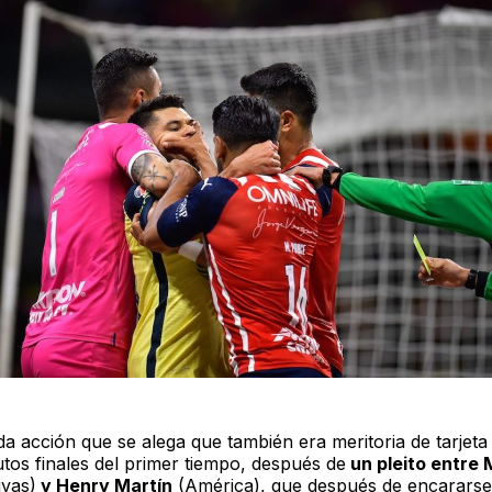
a acción que se alega que también era meritoria de tarjeta 
utos finales del primer tiempo, después de
un pleito entre 
vas)
y Henry Martín
(América), que después de encararse