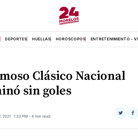
A
DEPORTES
HUELLAS
HORÓSCOPOS
ENTRETENIMIENTO - V
amoso Clásico Nacional
inó sin goles
Compar
Co
, 2021
. 1:33 PM
- 4 min read
en
e
Twitter
F