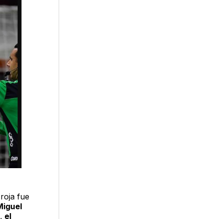
roja fue
Miguel
,
el