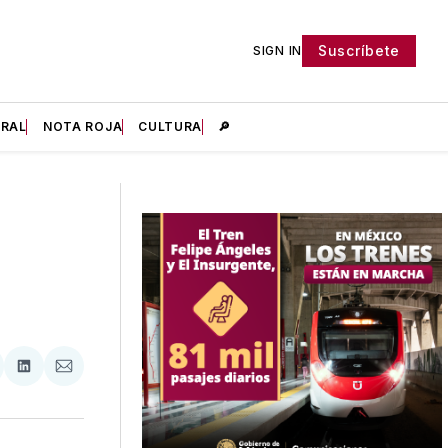
Suscríbete
SIGN IN
IRAL
NOTA ROJA
CULTURA
🔎
tir
mpartir
Compartir
Compartir
n
en
via
acebook
LinkedIn
Email