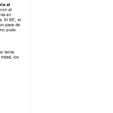
ta al
aron al
nía en
. Al 66′, el
 un pase de
 no pudo
no tenía
mitad, los