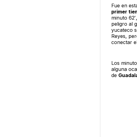
Fue en est
primer ti
minuto 62′
peligro al
yucateco s
Reyes, per
conectar e
Los minuto
alguna oca
de
Guadala