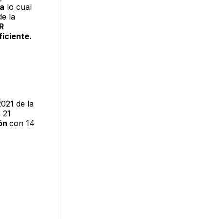
ta
lo cual
de la
R
ficiente.
021 de la
 21
ión
con 14