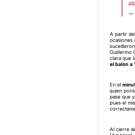
pi
— 
A partir de
ocasiones 
sucediero
Guillermo 
clara que 
el balón a
En el
minu
quien pon
pase que ya
pues el mi
correctame
Al cierre d