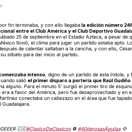
p
or fin terminaba, y con ello llegaba
la edición número 246
cional
entre el Club América y el Club Deportivo Guadal
 sábado 25 de septiembre en el Estadio Azteca, a pesar de 
éxico llovió, el clima para jugar un partido estaba apto. L
después de calentar saltaban a la cancha, y con ello, Cés
su silbato para dar inicio al partido.
o comenzaba intenso
, digno de un partido de esta índole, y 
cuando salió
el primer disparo a portería que Raúl Gudiño
a alguno. Para el minuto 5′ surgió el primer tiro de esquina
e era a favor del América, pero fue desaprovechado y en e
Martínez conectaba un cabezazo en el área que fue tapado
l Guadalajara.
GEEER 🇨🇴
#ClasicoDeClasicos
⚽️
#40derosasÁguilas
🦅