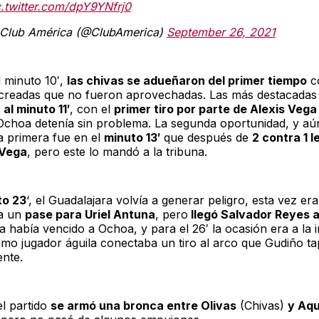
c.twitter.com/dpY9YNfrj0
Club América (@ClubAmerica)
September 26, 2021
l minuto 10′,
las chivas se adueñaron del primer tiempo
c
creadas que no fueron aprovechadas. Las más destacadas
n
al minuto 11′
, con el
primer tiro por parte de Alexis Vega
Ochoa detenía sin problema. La segunda oportunidad, y a
la primera fue en el
minuto 13′
que después de
2 contra 1 l
Vega
, pero este lo mandó a la tribuna.
to 23
‘, el Guadalajara volvía a generar peligro, esta vez er
ía un
pase para Uriel Antuna
, pero
llegó Salvador Reyes a
 había vencido a Ochoa, y para el 26′ la ocasión era a la 
smo jugador águila conectaba un tiro al arco que Gudiño t
nte.
el partido
se armó una bronca entre Olivas
(Chivas)
y Aqu