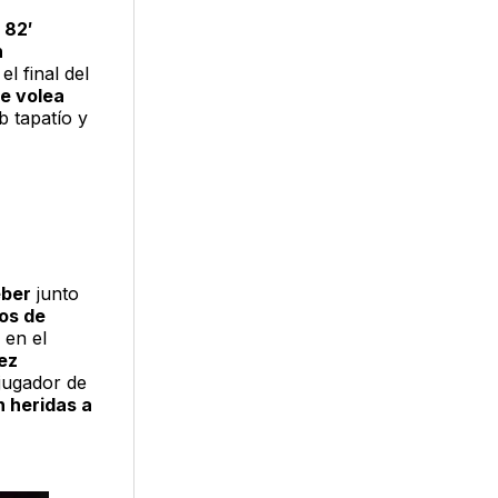
 82′
n
el final del
e volea
b tapatío y
eber
junto
os de
 en el
ez
 jugador de
n heridas a