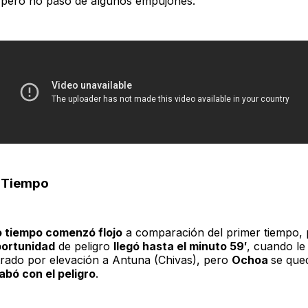
 pero no pasó de algunos empujones.
 Tiempo
o tiempo comenzó flojo
a comparación del primer tiempo,
portunidad
de peligro
llegó hasta el minuto 59′
, cuando l
ltrado por elevación a Antuna (Chivas), pero
Ochoa
se que
abó con el peligro
.