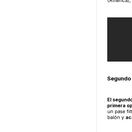
(América),
Segundo
El segund
primera o
un pase fi
balón y
ac