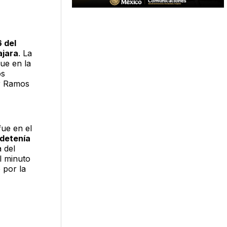
 del
ajara
. La
que en la
os
ar Ramos
fue en el
 detenía
 del
l minuto
 por la