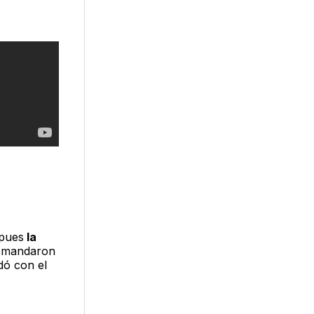
 pues
la
e mandaron
dó con el