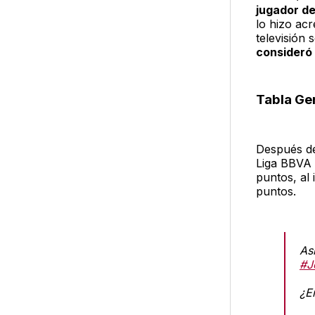
jugador de
lo hizo ac
televisión 
consideró
Tabla Ge
Después de
Liga BBVA
puntos, al 
puntos.
As
#J
¿E