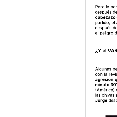
Para la par
después de
cabezazo
partido, el
después de
el peligro 
¿Y el VA
Algunas p
con la rev
agresión
q
minuto 30′
(América) 
las chivas
Jorge
desp