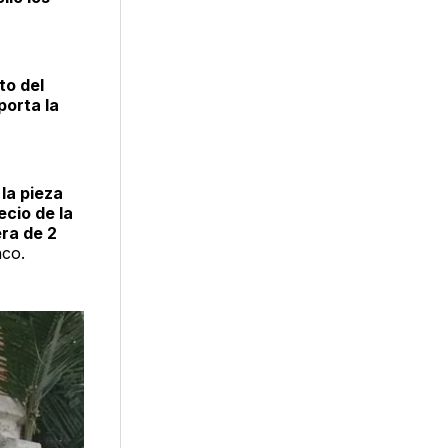
to del
orta la
e
la pieza
ecio de la
era de 2
nco.