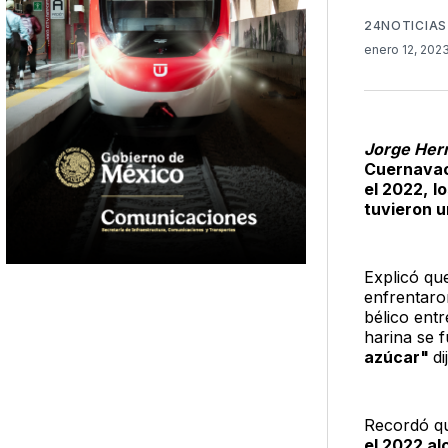
24NOTICIAS
enero 12, 202
Jorge Her
Cuernava
el 2022,
l
tuvieron 
Explicó q
enfrentaro
bélico entr
harina se f
azúcar"
d
Recordó 
el 2022 al