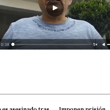
0:38
1×
es asesinado tras
Imponen prisión