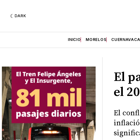
DARK
INICIO
MORELOS
CUERNAVAC
El p
el 2
El conf
inflaci
signifi