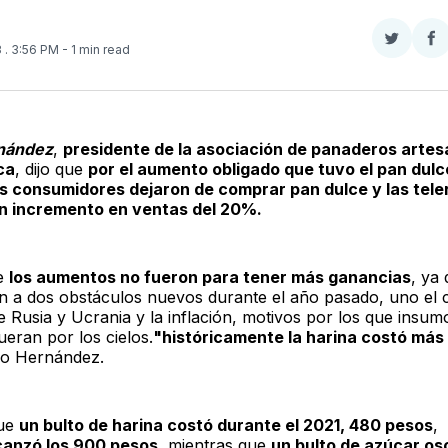
Compar
Co
3
. 3:56 PM
- 1 min read
en
e
Twitter
F
nández
,
presidente de la asociación de panaderos artes
ca
, dijo que
por el aumento obligado que tuvo el pan dul
os consumidores dejaron de comprar pan dulce y las tele
un incremento en ventas del 20%.
ue
los aumentos no fueron para tener más ganancias
, ya
n a dos obstáculos nuevos durante el año pasado, uno el c
e Rusia y Ucrania y la inflación, motivos por los que insu
ueran por los cielos.
"históricamente la harina costó más 
ijo Hernández.
que
un bulto de harina costó durante el 2021, 480 pesos
,
canzó los 900 pesos
, mientras que
un bulto de azúcar osc