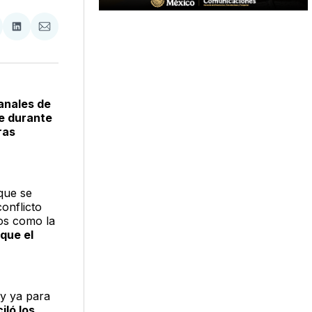
tir
mpartir
Compartir
Compartir
n
en
via
acebook
LinkedIn
Email
anales de
ce durante
ras
 que se
onflicto
mos como la
que el
 y ya para
iló los