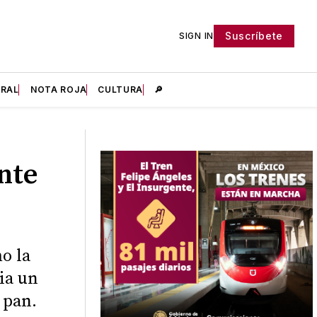
Suscríbete
SIGN IN
IRAL
NOTA ROJA
CULTURA
🔎
nte
mo la
ia un
 pan.