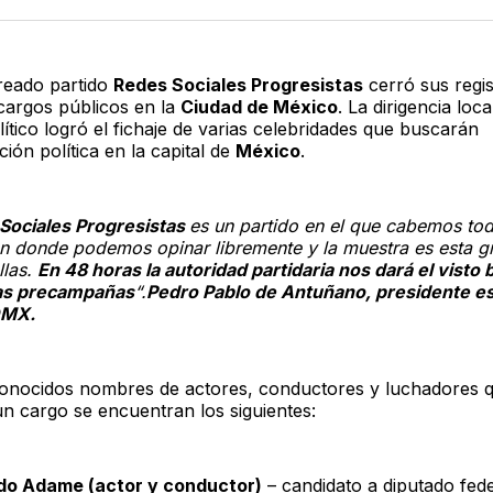
Twitter
F
creado partido
Redes Sociales Progresistas
cerró sus regis
 cargos públicos en la
Ciudad de México
. La dirigencia loca
olítico logró el fichaje de varias celebridades que buscarán
ión política en la capital de
México
.
Sociales Progresistas
es un partido en el que cabemos to
en donde podemos opinar libremente y la muestra es esta gr
llas.
En 48 horas la autoridad partidaria nos dará el visto
 las precampañas
“.
Pedro Pablo de Antuñano, presidente es
DMX.
conocidos nombres de actores, conductores y luchadores 
n cargo se encuentran los siguientes:
do Adame (actor y conductor)
– candidato a diputado fed