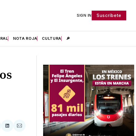
Suscríbete
SIGN IN
IRAL
NOTA ROJA
CULTURA
🔎
gos
tir
mpartir
Compartir
Compartir
n
en
via