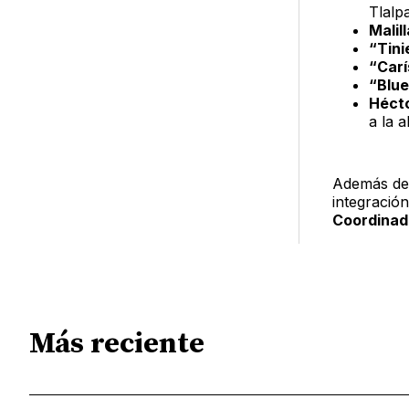
Tlalp
Malil
“Tini
“Carí
“Blue
Hécto
a la a
Además de 
integració
Coordinad
Más reciente