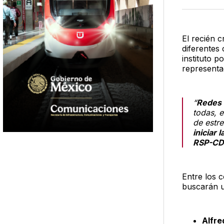
El recién 
diferentes
instituto p
representac
“
Redes 
todas, 
de estre
iniciar
RSP-C
Entre los 
buscarán u
Alfre