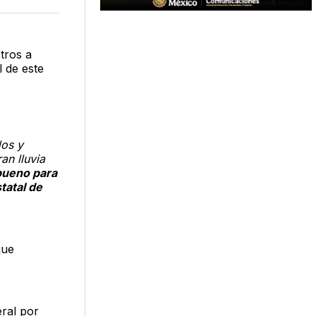
acebook
LinkedIn
Email
tros a
l de este
dos y
an lluvia
 bueno para
tatal de
que
eral por