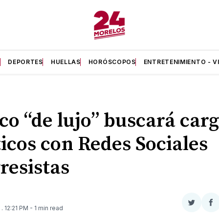
A
DEPORTES
HUELLAS
HORÓSCOPOS
ENTRETENIMIENTO - V
co “de lujo” buscará car
ticos con Redes Sociales
resistas
Compar
Co
1
. 12:21 PM
- 1 min read
en
e