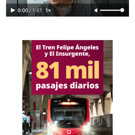
0:00
/
1:47
1×