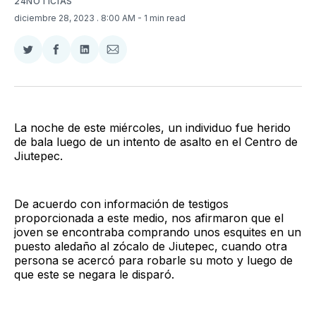
24NOTICIAS
diciembre 28, 2023
. 8:00 AM
- 1 min read
Compartir
Compartir
Compartir
Compartir
en
en
en
via
Twitter
Facebook
LinkedIn
Email
La noche de este miércoles, un individuo fue herido
de bala luego de un intento de asalto en el Centro de
Jiutepec.
De acuerdo con información de testigos
proporcionada a este medio, nos afirmaron que el
joven se encontraba comprando unos esquites en un
puesto aledaño al zócalo de Jiutepec, cuando otra
persona se acercó para robarle su moto y luego de
que este se negara le disparó.