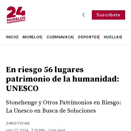
Suscríbete
INICIO
MORELOS
CUERNAVACA
DEPORTES
HUELLAS
H
En riesgo 56 lugares
patrimonio de la humanidad:
UNESCO
Stonehenge y Otros Patrimonios en Riesgo:
La Unesco en Busca de Soluciones
24NOTICIAS
julio 27, 2024
. 7:19 PM
- 1 min read